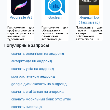
Procreate Art
Goclean
Яндекс.Про
(Таксометр)
Приложение для
Приложение для
Приложение для
профессионалов в
обнаружения
пешего курьера,
мире творчества и
скрытых камер и
курьера на
начинающих
блокировки
собственном
художников
всплывающей
автомобиле или
рекламы
водителя такси
Популярные запросы
скачать oceanhorn на андроид
антарктида 88 андроид
скачать yota на андроид
мой ростелеком андроид
google диск скачать на андроид
скачать craftsman на андроид
скачать мобильный банк открытие
скачать виселица