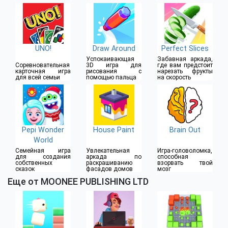
UNO!
Draw Around
Perfect Slices
Успокаивающая
Забавная аркада,
Соревновательная
3D игра для
где вам предстоит
карточная игра
рисования с
нарезать фрукты
для всей семьи
помощью пальца
на скорость
Pepi Wonder
House Paint
Brain Out
World
Семейная игра
Увлекательная
Игра-головоломка,
для создания
аркада по
способная
собственных
раскрашиванию
взорвать твой
сказок
фасадов домов
мозг
Еще от MOONEE PUBLISHING LTD