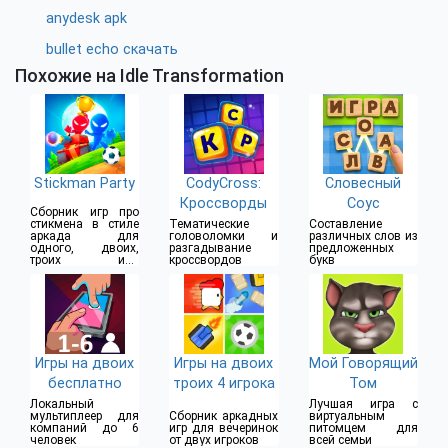
anydesk apk
bullet echo скачать
Похожие на Idle Transformation
Stickman Party
CodyCross:
Словесный
Кроссворды
Соус
Сборник игр про
стикмена в стиле
Тематические
Составление
аркада для
головоломки и
различных слов из
одного, двоих,
разгадывание
предложенных
троих или
кроссвордов
букв
четверых игроков
Игры на двоих
Игры на двоих
Мой Говорящий
бесплатно
троих 4 игрока
Том
Локальный
Лучшая игра с
мультиплеер для
Сборник аркадных
виртуальным
компаний до 6
игр для вечеринок
питомцем для
человек
от двух игроков
всей семьи