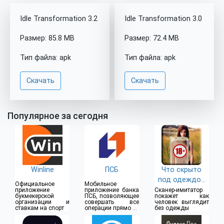
Idle Transformation 3.2
Idle Transformation 3.0
Размер: 85.8 MB
Размер: 72.4 MB
Тип файла: apk
Тип файла: apk
Скачать
Скачать
Популярное за сегодня
Winline
ПСБ
Что скрыто
под одеждой
Официальное
Мобильное
(18+)
приложение
приложение банка
Сканер-имитатор
букмекерской
ПСБ, позволяющее
покажет как
организации и
совершать все
человек выглядит
ставкам на спорт
операции прямо из
без одежды
дома