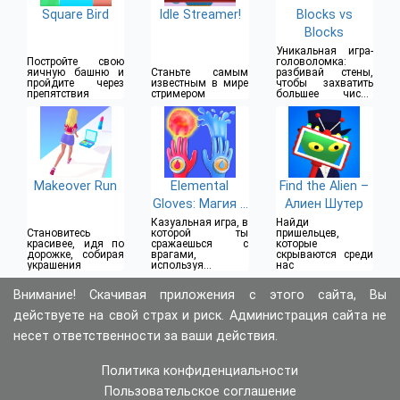
Square Bird
Idle Streamer!
Blocks vs
Blocks
Уникальная игра-
Постройте свою
головоломка:
яичную башню и
Станьте самым
разбивай стены,
пройдите через
известным в мире
чтобы захватить
препятствия
стримером
большее число
клеток
Makeover Run
Elemental
Find the Alien –
Gloves: Магия и
Алиен Шутер
Сила
Казуальная игра, в
Найди
Становитесь
которой ты
пришельцев,
красивее, идя по
сражаешься с
которые
дорожке, собирая
врагами,
скрываются среди
украшения
используя
нас
суперсилу
волшебных
Внимание! Скачивая приложения с этого сайта, Вы
перчаток
действуете на свой страх и риск. Администрация сайта не
несет ответственности за ваши действия.
Политика конфиденциальности
Пользовательское соглашение