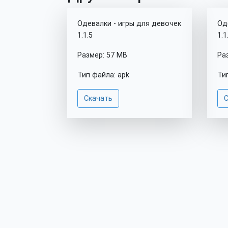
Одевалки - игры для девочек
Од
1.1.5
1.1
Размер: 57 MB
Ра
Тип файла: apk
Ти
Скачать
С