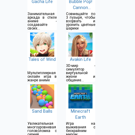
Gacha Life
Bubble Pop!
Cannon
Shooter
Занимательная
Совмещайте по
аркада в стиле
3 пузыря, чтобы
аниме -
взорвать и
создавайте
уронить цветные
своих
шарики
собственных
персонажей
Tales of Wind
Avakin Life
3D-мир -
симулятор
Мультиплеерная
виртуальной
онлайн игра в
жизни и
жанре аниме
общение с
миллионами
игроков
Sand Balls
Minecraft
Earth
Увлекательная
Игра на
многоуровневая
выживания с
головоломка с
бескрайним
серией
миром: