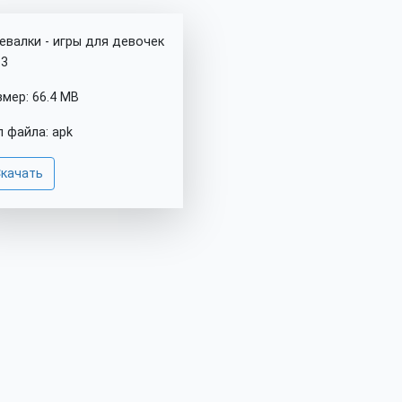
евалки - игры для девочек
.3
змер: 66.4 MB
п файла: apk
качать