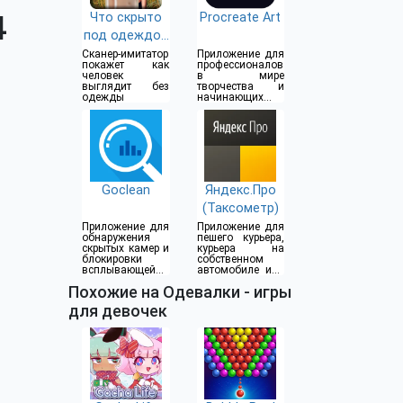
4
Что скрыто
Procreate Art
под одеждой
(18+)
Сканер-имитатор
Приложение для
покажет как
профессионалов
человек
в мире
выглядит без
творчества и
одежды
начинающих
художников
Goclean
Яндекс.Про
(Таксометр)
Приложение для
Приложение для
обнаружения
пешего курьера,
скрытых камер и
курьера на
блокировки
собственном
всплывающей
автомобиле или
рекламы
водителя такси
Похожие на Одевалки - игры
для девочек