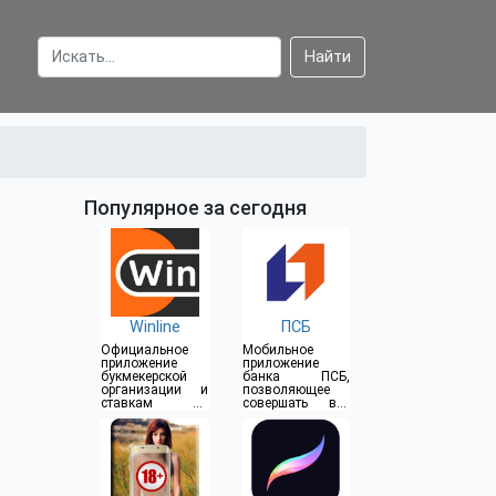
Найти
Популярное за сегодня
Winline
ПСБ
Официальное
Мобильное
приложение
приложение
букмекерской
банка ПСБ,
организации и
позволяющее
ставкам на
совершать все
спорт
операции прямо
из дома