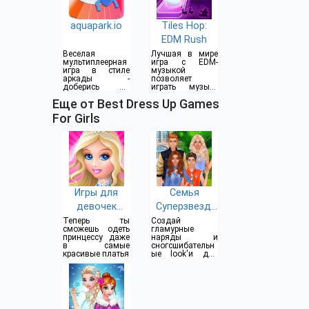
aquapark.io
Tiles Hop:
EDM Rush
Веселая
Лучшая в мире
мультиплеерная
игра с EDM-
игра в стиле
музыкой
аркады -
позволяет
доберись до
играть музыку
конца водной
различных
Еще от Best Dress Up Games
горки
стилей
For Girls
Игры для
Семья
девочек
Суперзвезд:
одевалки
Одевалки
Теперь ты
Создай
сможешь одеть
гламурные
принцессу даже
наряды и
в самые
сногсшибательн
красивые платья
ые look'и для
звездной семьи