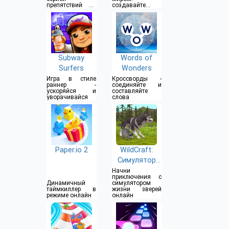
препятствий на
создавайте
пути
предметы,
собирайте
ресурсы
Subway
Words of
Surfers
Wonders
Игра в стиле
Кроссворды -
раннер -
соединяйте и
ускоряйся и
составляйте
уворачивайся
слова
Paper.io 2
WildCraft:
Симулятор
Зверей
Начни
приключения с
Динамичный
симулятором
таймкиллер в
жизни зверей
режиме онлайн
онлайн