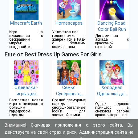
Minecraft Earth
Homescapes
Dancing Road:
Color Ball Run
Игра на
Увлекательная
выживания с
головоломка в
Динамичная
бескрайним
жанре «Три в Ряд»
аркада с
миром:
с большим
красочной
создавайте
количеством
графикой
предметы,
уровней
Еще от Best Dress Up Games For Girls
собирайте ресурсы
Одевалки -
Семья
Холодная
игры для
Суперзвезд:
Одевалка для
девочек
Одевалки
Девочек
Бесплатная новая
Создай гламурные
игра с невероятно
наряды и
Одень ледяных
большим
сногсшибательные
принцесс в
гардеробом
look'и для
снежном салоне
одежды
звездной семьи
красоты королевы
Внимание! Скачивая приложения с этого сайта, Вы
действуете на свой страх и риск. Администрация сайта не