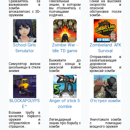
Сражайтесь за
Пиксельный
Гонки на высоких
выживание в
экшен, в котором
скоростях в
зомби-
вы столкнетесь с
опасной
апокалипсис с 3D-
полчищами
обстановке после
оружием
ходячих
зомби-
мертвецов
аппокалипсиса
School Girls
Zombie War -
Zombieland: AFK
Simulator
Idle TD game
Survival
Отправляйся в
Выживите до
захватывающее
Симулятор жизни
самого конца в
дорожное
школьницы в стиле
ужасной войне
приключение и
аниме
зомби
кромсай зомби
BLOCKAPOLYPS
Anger of stick 5:
Отстрел зомби
E™
zombie
Возьми трубу в
качестве первого
оружия и
Легендарный
Уничтожьте зомби
отправляйся в
экшен про борьбу с
с помощью
страшное
зомби
мощного оружия