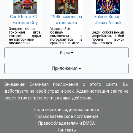
Car Stunts 3D -
1945 самолеты
Falcon Squad:
Extreme City
стрелялки
Galaxy Attack
Экстремальная
Управляйте
гоночная игра,
боевым
Веди собственный
которая дарит
самолетом и
истребитель в бой
неповторимые
погружайтесь в
против войск
впечатления
сражения в игре в
пришельцев
жанре боевых
полетов
Игры
Приложения
Внимание! Скачивая приложения с этого сайта, Вы
действуете на свой страх и риск. Администрация сайта не
несет ответственности за ваши действия.
Политика конфиденциальности
Пользовательское соглашение
Правообладателям и DMCA
Контакты