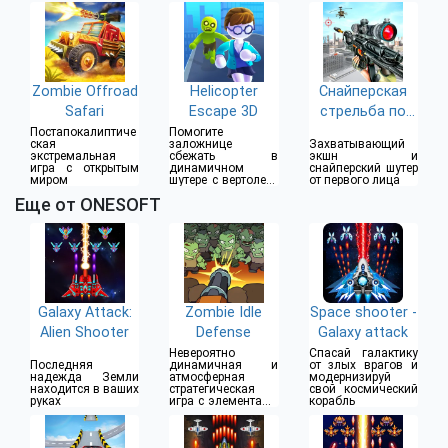
путешествие
Zombie Offroad
Helicopter
Снайперская
Safari
Escape 3D
стрельба по
зомби
Постапокалиптиче
Помогите
ская
заложнице
Захватывающий
экстремальная
сбежать в
экшн и
игра с открытым
динамичном
снайперский шутер
миром
шутере с вертолета
от первого лица
от третьего лица
Еще от ONESOFT
Galaxy Attack:
Zombie Idle
Space shooter -
Alien Shooter
Defense
Galaxy attack
Невероятно
Спасай галактику
Последняя
динамичная и
от злых врагов и
надежда Земли
атмосферная
модернизируй
находится в ваших
стратегическая
свой космический
руках
игра с элементами
корабль
RPG