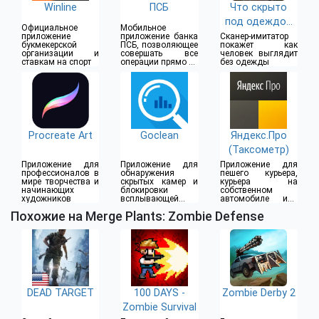
Winline
ПСБ
Что скрыто
под одеждой
Официальное
Мобильное
(18+)
приложение
приложение банка
Сканер-имитатор
букмекерской
ПСБ, позволяющее
покажет как
организации и
совершать все
человек выглядит
ставкам на спорт
операции прямо из
без одежды
дома
Procreate Art
Goclean
Яндекс.Про
(Таксометр)
Приложение для
Приложение для
Приложение для
профессионалов в
обнаружения
пешего курьера,
мире творчества и
скрытых камер и
курьера на
начинающих
блокировки
собственном
художников
всплывающей
автомобиле или
рекламы
водителя такси
Похожие на Merge Plants: Zombie Defense
DEAD TARGET
100 DAYS -
Zombie Derby 2
Zombie Survival