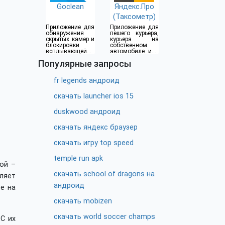
Goclean
Яндекс.Про
(Таксометр)
Приложение для
Приложение для
обнаружения
пешего курьера,
скрытых камер и
курьера на
блокировки
собственном
всплывающей
автомобиле или
рекламы
водителя такси
Популярные запросы
fr legends андроид
скачать launcher ios 15
duskwood андроид
скачать яндекс браузер
скачать игру top speed
temple run apk
ой –
скачать school of dragons на
вляет
андроид
ое на
скачать mobizen
скачать world soccer champs
С их