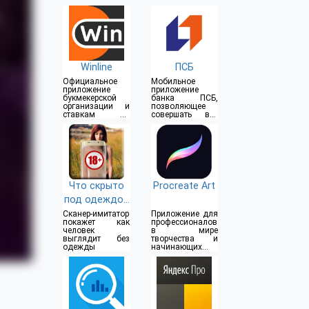
Winline
ПСБ
Официальное
Мобильное
приложение
приложение
букмекерской
банка ПСБ,
организации и
позволяющее
ставкам на
совершать все
спорт
операции прямо
из дома
Что скрыто
Procreate Art
под одеждой
(18+)
Сканер-имитатор
Приложение для
покажет как
профессионалов
человек
в мире
выглядит без
творчества и
одежды
начинающих
художников