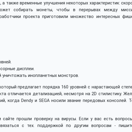
 а также временные улучшения некоторых характеристик: скор
может собирать монеты, чтобы в перерывах между мисс
зработчики проекта приготовили множество интересных фише
овней.
нсорные дисплеи.
 уничтожать инопланетных монстров.
, который предлагает порядка 160 уровней с нарастающей сте
та отличается детализацией, несмотря на 2D стилистику. Жел
ий, когда Dendy и SEGA носили звание передовых консолей. Т
 сайте прошли проверку на вирусы. Если у вас есть вопросы
вязаться с тех. поддержкой по другим вопросам - пишит