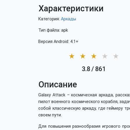
Характеристики
Категория:
Аркады
Тип файла: apk
Версия Android: 4.1+
★
★
★
★
★
3.8
/
861
Описание
Galaxy Attack – космическая аркада, расс
пилот военного космического корабля, зада
собой классическую аркаду, где геймеру тр
своем пути.
Для повышения разнообразия игрового проц