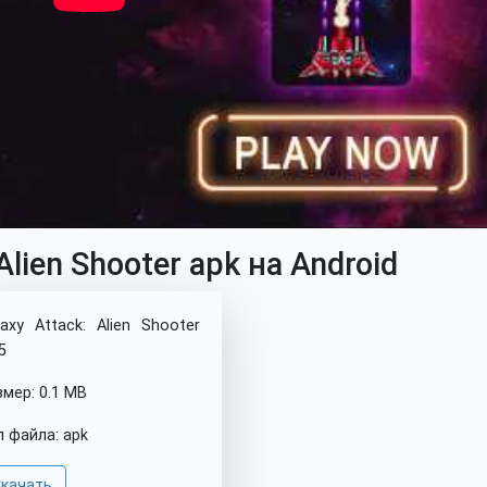
Alien Shooter apk на Android
laxy Attack: Alien Shooter
5
змер: 0.1 MB
п файла: apk
качать