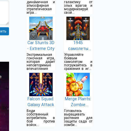
динамичная и
галактику от
атмосферная
злых врагов и
стратегическая
модернизируй
игра с
свой
элементами RPG
космический
корабль
Car Stunts 3D
1945
- Extreme City
самолеты
стрелялки
Экстремальная
Управляйте
гоночная игра,
боевым
которая дарит
самолетом и
неповторимые
погружайтесь в
впечатления
сражения в игре
в жанре боевых
полетов
Falcon Squad:
Merge Plants:
Galaxy Attack
Zombie
Defense
Веди
Готовьтесь
собственный
выращивать
истребитель в
растения для
бой против
защиты сада от
войск
зомби
пришельцев
нашествия