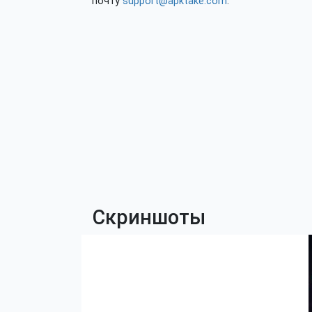
почту
support@apktake.com
.
Скриншоты