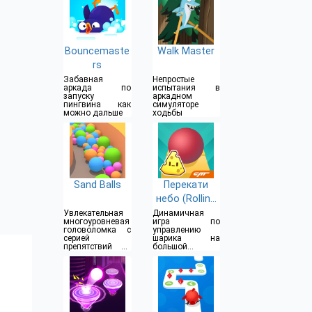
Bouncemaste
Walk Master
rs
Забавная
Непростые
аркада по
испытания в
запуску
аркадном
пингвина как
симуляторе
можно дальше
ходьбы
Sand Balls
Перекати
небо (Rolling
sky)
Увлекательная
Динамичная
многоуровневая
игра по
головоломка с
управлению
серией
шарика на
препятствий на
большой
пути
скорости