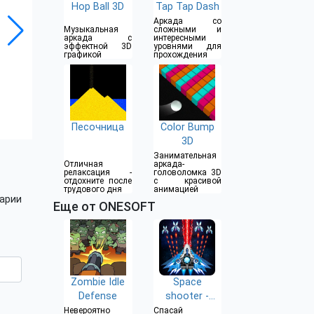
Hop Ball 3D
Tap Tap Dash
Аркада со
Музыкальная
сложными и
аркада с
интересными
эффектной 3D
уровнями для
графикой
прохождения
Песочница
Color Bump
3D
Занимательная
Отличная
аркада-
релаксация -
головоломка 3D
отдохните после
с красивой
трудового дня
анимацией
арии
Еще от ONESOFT
Zombie Idle
Space
Defense
shooter -
Galaxy attack
Невероятно
Спасай