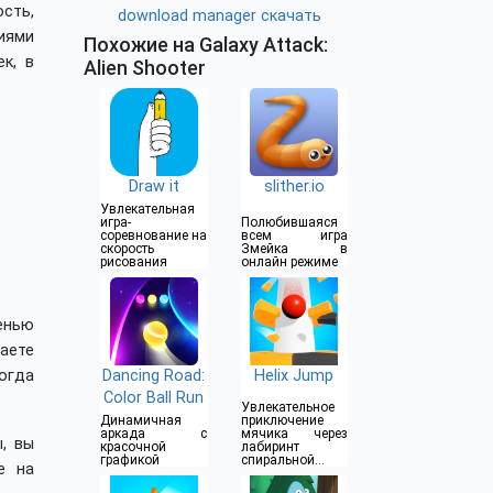
ость,
download manager скачать
иями
Похожие на Galaxy Attack:
к, в
Alien Shooter
Draw it
slither.io
Увлекательная
игра-
Полюбившаяся
соревнование на
всем игра
скорость
Змейка в
рисования
онлайн режиме
пенью
аете
огда
Dancing Road:
Helix Jump
Color Ball Run
Увлекательное
Динамичная
приключение
аркада с
мячика через
, вы
красочной
лабиринт
графикой
спиральной
е на
башни