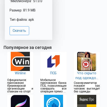
"Миллионера" 51.0.0
Размер: 81.9 MB
Тип файла: apk
Скачать
Популярное за сегодня
Winline
ПСБ
Что скрыто
под одеждой
Официальное
Мобильное
(18+)
приложение
приложение банка
Сканер-имитатор
букмекерской
ПСБ, позволяющее
покажет как
организации и
совершать все
человек выглядит
ставкам на спорт
операции прямо из
без одежды
дома