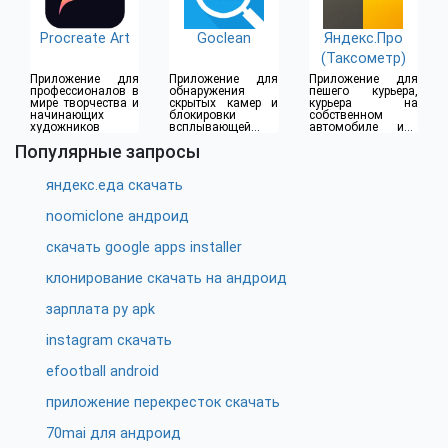
Procreate Art
Goclean
Яндекс.Про
(Таксометр)
Приложение для
Приложение для
Приложение для
профессионалов в
обнаружения
пешего курьера,
мире творчества и
скрытых камер и
курьера на
начинающих
блокировки
собственном
художников
всплывающей
автомобиле или
рекламы
водителя такси
Популярные запросы
яндекс.еда скачать
noomiclone андроид
скачать google apps installer
клонирование скачать на андроид
зарплата ру apk
instagram скачать
efootball android
приложение перекресток скачать
70mai для андроид