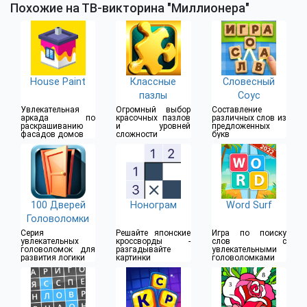
Похожие на ТВ-викторина "Миллионера"
House Paint
Классные
Словесный
пазлы
Соус
Увлекательная
Огромный выбор
Составление
аркада по
красочных пазлов
различных слов из
раскрашиванию
и уровней
предложенных
фасадов домов
сложности
букв
100 Дверей
Нонограм
Word Surf
Головоломки
Серия
Решайте японские
Игра по поиску
увлекательных
кроссворды -
слов с
головоломок для
разгадывайте
увлекательными
развития логики
картинки
головоломками