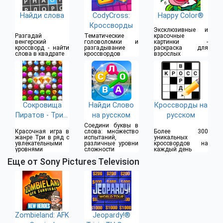
Найди слова
CodyCross:
Happy Color®
Кроссворды
Эксклюзивные и
Разгадай
Тематические
красочные
венгерский
головоломки и
картинки -
кроссворд - найти
разгадывание
раскраска для
слова в квадрате
кроссвордов
взрослых
Сокровища
Найди Слово
Кроссворды на
Пиратов - Три в
на русском
русском
Ряд
Соедини буквы в
Красочная игра в
слова: множество
Более 300
жанре Три в ряд с
испытаний,
уникальных
увлекательными
различные уровни
кроссвордов на
уровнями
сложности
каждый день
Еще от Sony Pictures Television
Zombieland: AFK
Jeopardy!®