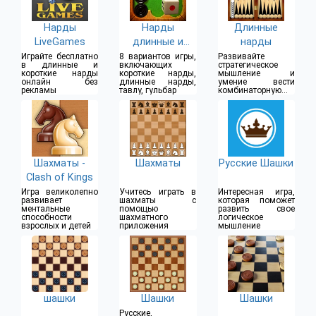
Нарды
Нарды
Длинные
LiveGames
длинные и
нарды
короткие
Играйте бесплатно
8 вариантов игры,
Развивайте
в длинные и
включающих
стратегическое
короткие нарды
короткие нарды,
мышление и
онлайн без
длинные нарды,
умение вести
рекламы
тавлу, гульбар
комбинаторную
борьбу
Шахматы -
Шахматы
Русские Шашки
Clash of Kings
Игра великолепно
Учитесь играть в
Интересная игра,
развивает
шахматы с
которая поможет
ментальные
помощью
развить свое
способности
шахматного
логическое
взрослых и детей
приложения
мышление
шашки
Шашки
Шашки
Русские,