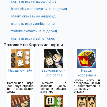
скачать игру shadow fight 3
block city war скачать на андроид
steam скачать на андроид
скачать игру zombie hunter
толока скачать на андроид
скачать игру clash of kings
Похожие на Короткие нарды
Нарды Онлайн
Backgammon -
Нарды
Lord of the
короткие и
Board
длинные
Бросай кости и
Настольная игра
Сыграйте в
передвигай шашки
для двух игроков
короткие нарды
в соответствии с
на специальной
онлайн и победите
выпавшими
доске
в турнире
очками