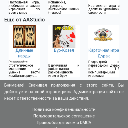
Настольная игра,
испанские,
любимая и самая
турецкие,
Настольная игра с
играющая по
английские шашки
десятью уровнями
всему миру
(чекерс)
сложности
Еще от AAStudio
Длинные
Бур-Козел
Карточная игра
нарды
Дурак
Развивайте
Подкидной и
стратегическое
Вдумчивая и
переводной дурак
мышление и
расчетливая
с 1-3
умение вести
разновидность
компьютерными
комбинаторную
игры в буру
игроками
борьбу
Внимание! Скачивая приложения с этого сайта, Вы
действуете на свой страх и риск. Администрация сайта не
несет ответственности за ваши действия.
Политика конфиденциальности
Пользовательское соглашение
Правообладателям и DMCA