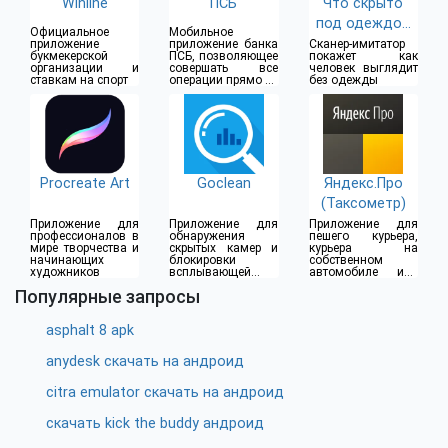
Winline
ПСБ
Что скрыто
под одеждой
Официальное
Мобильное
(18+)
приложение
приложение банка
Сканер-имитатор
букмекерской
ПСБ, позволяющее
покажет как
организации и
совершать все
человек выглядит
ставкам на спорт
операции прямо из
без одежды
дома
Procreate Art
Goclean
Яндекс.Про
(Таксометр)
Приложение для
Приложение для
Приложение для
профессионалов в
обнаружения
пешего курьера,
мире творчества и
скрытых камер и
курьера на
начинающих
блокировки
собственном
художников
всплывающей
автомобиле или
рекламы
водителя такси
Популярные запросы
asphalt 8 apk
anydesk скачать на андроид
citra emulator скачать на андроид
скачать kick the buddy андроид