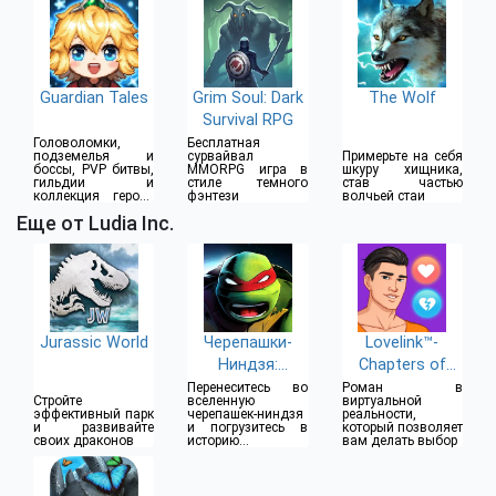
Guardian Tales
Grim Soul: Dark
The Wolf
Survival RPG
Головоломки,
Бесплатная
подземелья и
сурвайвал
Примерьте на себя
боссы, PVP битвы,
MMORPG игра в
шкуру хищника,
гильдии и
стиле темного
став частью
коллекция героев
фэнтези
волчьей стаи
и оружия
Еще от Ludia Inc.
Jurassic World
Черепашки-
Lovelink™-
Ниндзя:
Chapters of
Легенды
Love
Перенеситесь во
Роман в
Стройте
вселенную
виртуальной
эффективный парк
черепашек-ниндзя
реальности,
и развивайте
и погрузитесь в
который позволяет
своих драконов
историю
вам делать выбор
приключений