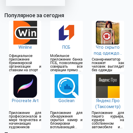
Популярное за сегодня
Winline
ПСБ
Что скрыто
под одеждой
Официальное
Мобильное
(18+)
приложение
приложение банка
Сканер-имитатор
букмекерской
ПСБ, позволяющее
покажет как
организации и
совершать все
человек выглядит
ставкам на спорт
операции прямо из
без одежды
дома
Procreate Art
Goclean
Яндекс.Про
(Таксометр)
Приложение для
Приложение для
Приложение для
профессионалов в
обнаружения
пешего курьера,
мире творчества и
скрытых камер и
курьера на
начинающих
блокировки
собственном
художников
всплывающей
автомобиле или
рекламы
водителя такси