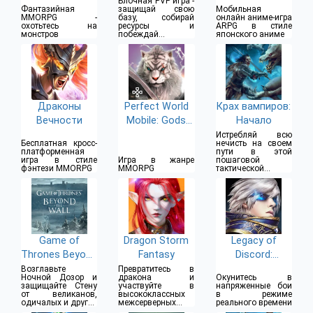
Блочная PVP игра -
Фантазийная
защищай свою
Мобильная
MMORPG -
базу, собирай
онлайн аниме-игра
охотьтесь на
ресурсы и
ARPG в стиле
монстров
побеждай
японского аниме
противников
Драконы
Perfect World
Крах вампиров:
Вечности
Mobile: Gods
Начало
War
Истребляй всю
Бесплатная кросс-
нечисть на своем
платформенная
пути в этой
игра в стиле
Игра в жанре
пошаговой
фэнтези MMORPG
MMORPG
тактической
фэнтези РПГ
Game of
Dragon Storm
Legacy of
Thrones Beyond
Fantasy
Discord:
the Wall
Яростные
Возглавьте
Превратитесь в
Ночной Дозор и
дракона и
Окунитесь в
Крылья
защищайте Стену
участвуйте в
напряженные бои
от великанов,
высококлассных
в режиме
одичалых и других
межсерверных
реального времени
врагов
битвах