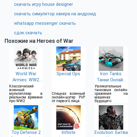
скачать игру house designer
скачать симулятор хакера на андроид
whatsapp messenger скачать
сдэк скачать
Похожие на Heroes of War
World War
Special Ops
Iron Tanks:
Armies: WW2
Танки Онлайн
PvP RTS
Игры
Классический
Увлекательные
военный
танковые онлайн-
мультиплеер в
Спецназ: военный
сражения на
реальном времени
онлайн-шутер PvP
машинах
про WW2
от первого лица
будущего
Toy Defense 2
Infinite
Evolution: Битва