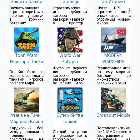
Защита башни
Lagrange
за Утопию
Захватывающая
Стратегическая
Шутер RPG и
игра в жанре tower
игра, действия
стратегия в одной
defense: участвуй
которой
онлайн-игре с
в громких
разворачиваются
огромным живым
баталиях
в просторах
миром
космоса
Toon Wars:
World War
MODERN
Игры про Танки
Polygon
WARSHIPS
Шутер от первого
Реалистичная игра
Онлайн битва в
лица, действия
на тему морских
жанре стрелялки с
которого
баталий со
танками игроков
разворачиваются
множеством
со всего мира
во время Второй
реальных военных
мировой войны
кораблей
Атака на Танк :
Супер битва
Crossout Mobile
Мировая Война
танков
Хардкорный бой
Постапокалиптиче
между танками с
Создай супертанк
ский MMO-экшен с
полным
и присоединись к
бесстрашными
присутствием на
глобальному
рейдерами на