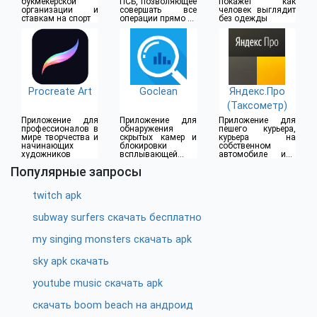
букмекерской
ПСБ, позволяющее
покажет как
организации и
совершать все
человек выглядит
ставкам на спорт
операции прямо из
без одежды
дома
Procreate Art
Goclean
Яндекс.Про
(Таксометр)
Приложение для
Приложение для
Приложение для
профессионалов в
обнаружения
пешего курьера,
мире творчества и
скрытых камер и
курьера на
начинающих
блокировки
собственном
художников
всплывающей
автомобиле или
рекламы
водителя такси
Популярные запросы
twitch apk
subway surfers скачать бесплатно
my singing monsters скачать apk
sky apk скачать
youtube music скачать apk
скачать boom beach на андроид