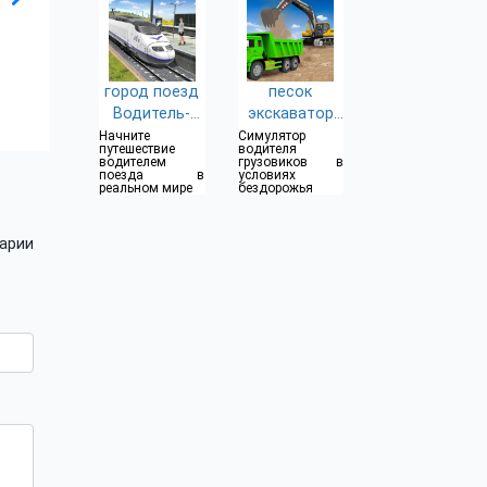
город поезд
песок
Водитель-
экскаватор
игры
симулятор
Начните
Симулятор
путешествие
водителя
игр
водителем
грузовиков в
поезда в
условиях
реальном мире
бездорожья
арии