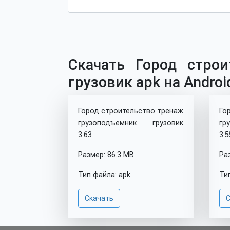
Скачать Город строи
грузовик apk на Androi
Город строительство тренаж
Го
грузоподъемник грузовик
гр
3.63
3.5
Размер: 86.3 MB
Ра
Тип файла: apk
Ти
Скачать
С