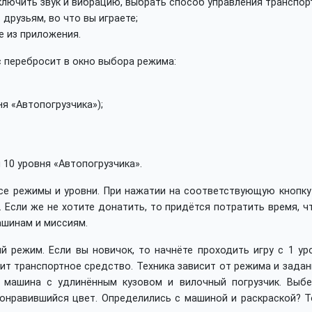
лючить звук и вибрацию, выбрать способ управления транспор
рузьям, во что вы играете;
е из приложения.
с перебросит в окно выбора режима:
я «Автопогрузчика»);
 10 уровня «Автопогрузчика».
е режимы и уровни. При нажатии на соответствующую кнопку 
 Если же не хотите донатить, то придётся потратить время, 
ашинам и миссиям.
 режим. Если вы новичок, то начнёте проходить игру с 1 уро
ит транспортное средство. Техника зависит от режима и задан
я машина с удлинённым кузовом и вилочный погрузчик. Выбе
понравившийся цвет. Определились с машиной и раскраской? Т