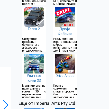
в роли обычного
NFS, собирайте и
водителя
модифицируйте
Гелик 2
Дрифт
Фабрика
Симулятор
Реалистичная
вождения
игра с открытым
брутального
миром и
люксового
испытаниями на
внедорожника
дрифт-машинах
Уличные
Drive Ahead
гонки 3D
Мультиплеерные
Крутые
нелегальные
сражения и
гонки 3D с
гладиаторские
нереальными
бои на
испытаниями
автомобильные
на арене
Еще от Imperial Arts Pty Ltd