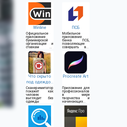
Winline
ПСБ
Официальное
Мобильное
приложение
приложение
букмекерской
банка ПСБ,
организации и
позволяющее
ставкам на
совершать все
спорт
операции прямо
из дома
Что скрыто
Procreate Art
под одеждой
(18+)
Сканер-имитатор
Приложение для
покажет как
профессионалов
человек
в мире
выглядит без
творчества и
одежды
начинающих
художников