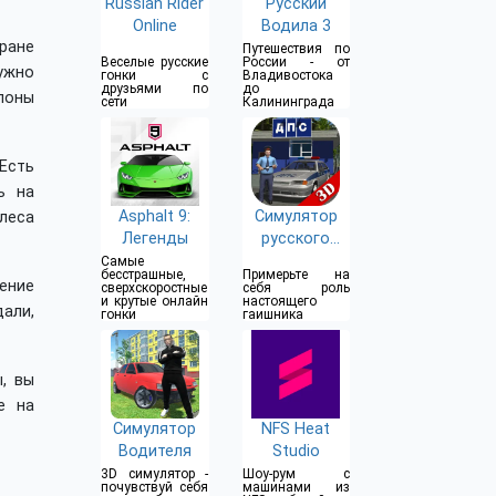
Russian Rider
Русский
Online
Водила 3
ране
Путешествия по
Веселые русские
России - от
ужно
гонки с
Владивостока
друзьями по
до
лоны
сети
Калининграда
Есть
ь на
Asphalt 9:
Симулятор
леса
Легенды
русского
гаишника 3D
Самые
бесстрашные,
Примерьте на
ение
сверхскоростные
себя роль
и крутые онлайн
настоящего
али,
гонки
гаишника
, вы
е на
Симулятор
NFS Heat
Водителя
Studio
3D симулятор -
Шоу-рум с
почувствуй себя
машинами из