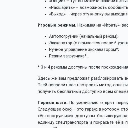
«Опции» – тут вы можете включить/вык
«Расшарить» – возможность сообщить д
«Выход» – через эту кнопку вы выходит
Игровые режимы.
Нажимая на «Играть», ва
Автопогрузчик (начальный режим);
Экскаватор (открывается после 6 уровн
Ручное управление экскаватором*;
Режим загрузчика*.
* 3 и 4 режимы доступны после прохождения
Здесь же вам предложат разблокировать вс
Плей попросит вас настроить метод оплаты.
получить бесплатный доступ ко всем спецм
Первые шаги.
По умолчанию открыт первый
Следующее окно – это гараж, в котором сто
«Автопогрузчике» доступны большегрузна
единицу спецтранспорта и покрасьте её в 