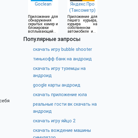
Goclean
Яндекс.Про
(Таксометр)
Приложение для
Приложение для
обнаружения
пешего курьера,
скрытых камер и
курьера на
блокировки
собственном
всплывающей
автомобиле или
рекламы
водителя такси
Популярные запросы
скачать игру bubble shooter
тинькофф банк на андроид
скачать игру туземцы на
андроид
google карты андроид
скачать приложение юла
 себя
реальные гости вк скачать на
андроид
скачать игру яйцо 2
скачать вождение машины
симулятор