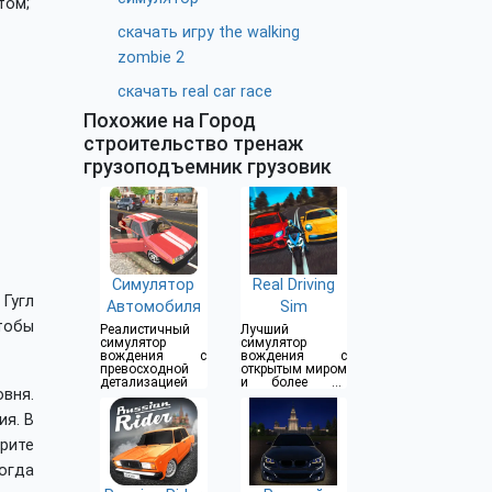
том;
скачать игру the walking
zombie 2
скачать real car race
Похожие на Город
строительство тренаж
грузоподъемник грузовик
Симулятор
Real Driving
Гугл
Автомобиля
Sim
чтобы
Реалистичный
Лучший
симулятор
симулятор
вождения с
вождения с
превосходной
открытым миром
детализацией
и более 80
вня.
автомобилей
ия. В
рите
огда