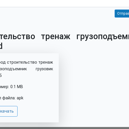
тельство тренаж грузоподъем
d
род строительство тренаж
узоподъемник грузовик
5
змер: 0.1 MB
п файла: apk
качать