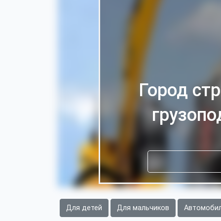
Город ст
грузопо
Для детей
Для мальчиков
Автомоби