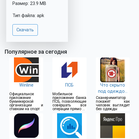
Размер: 23.9 MB
Тип файла: apk
Скачать
Популярное за сегодня
Winline
ПСБ
Что скрыто
под одеждой
Официальное
Мобильное
(18+)
приложение
приложение банка
Сканер-имитатор
букмекерской
ПСБ, позволяющее
покажет как
организации и
совершать все
человек выглядит
ставкам на спорт
операции прямо из
без одежды
дома