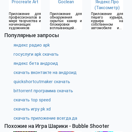
Procreate Art
Goclean
Яндекс.Про
(Таксометр)
Приложение для
Приложение для
Приложение для
профессионалов в
обнаружения
пешего курьера,
мире творчества и
скрытых камер и
курьера на
начинающих
блокировки
собственном
художников
всплывающей
автомобиле или
рекламы
водителя такси
Популярные запросы
яндекс радио apk
госуслуги apk скачать
яндекс бета андроид
скачать вконтакте на андроид
quickshortcutmaker скачать
bittorrent программа скачать
скачать top speed
скачать игру pk xd
скачать приложение всегда.да
Похожие на Игра Шарики - Bubble Shooter