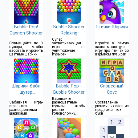
Bubble Pop!
Bubble Shooter
Птички Шарики
Cannon Shooter
Relaxing
Супер
Совмещайте по 3
захватывающая
Играйте в самую
пузыря, чтобы
игра на
захватывающую
взорвать и уронить
уничтожение
игру про птичек со
цветные шарики
пузырей
взрывом пузырей
Шарики: бабл
Bubble Pop -
Словесный
шутер
Bubble Shooter
Соус
бесплатно
Взрывайте
Забавная игра-
разноцветные
Составление
стрелялка
пузыри, чтобы
различных слов из
разноцветными
решить
предложенных
шариками
головоломку,
букв
пройти уровень и
получить награду