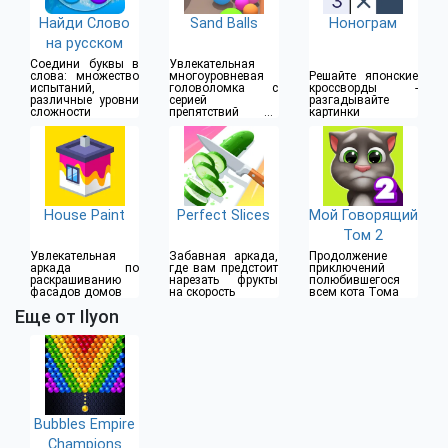
Найди Слово
Sand Balls
Нонограм
на русском
Соедини буквы в
Увлекательная
слова: множество
многоуровневая
Решайте японские
испытаний,
головоломка с
кроссворды -
различные уровни
серией
разгадывайте
сложности
препятствий на
картинки
пути
House Paint
Perfect Slices
Мой Говорящий
Том 2
Увлекательная
Забавная аркада,
Продолжение
аркада по
где вам предстоит
приключений
раскрашиванию
нарезать фрукты
полюбившегося
фасадов домов
на скорость
всем кота Тома
Еще от Ilyon
Bubbles Empire
Champions