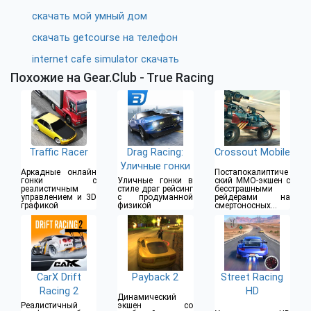
скачать мой умный дом
скачать getcourse на телефон
internet cafe simulator скачать
Похожие на Gear.Club - True Racing
Traffic Racer
Drag Racing:
Crossout Mobile
Уличные гонки
Аркадные онлайн
Постапокалиптиче
гонки с
Уличные гонки в
ский MMO-экшен с
реалистичным
стиле драг рейсинг
бесстрашными
управлением и 3D
с продуманной
рейдерами на
графикой
физикой
смертоносных
бронемобилях
CarX Drift
Payback 2
Street Racing
Racing 2
HD
Динамический
Реалистичный
экшен со