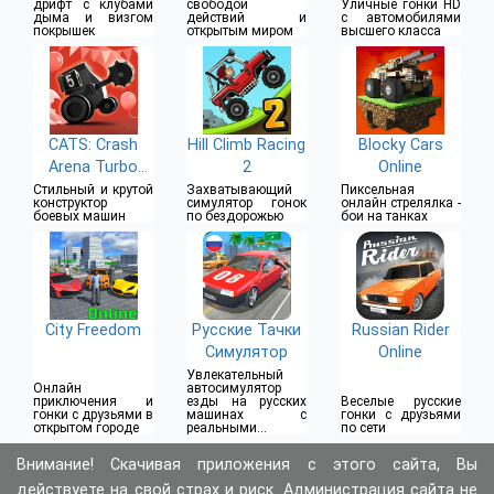
дрифт с клубами
свободой
Уличные гонки HD
дыма и визгом
действий и
с автомобилями
покрышек
открытым миром
высшего класса
CATS: Crash
Hill Climb Racing
Blocky Cars
Arena Turbo
2
Online
Stars
Стильный и крутой
Захватывающий
Пиксельная
конструктор
симулятор гонок
онлайн стрелялка -
боевых машин
по бездорожью
бои на танках
City Freedom
Русские Тачки
Russian Rider
Симулятор
Online
Увлекательный
Онлайн
автосимулятор
приключения и
езды на русских
Веселые русские
гонки с друзьями в
машинах с
гонки с друзьями
открытом городе
реальными
по сети
эффектами
Внимание! Скачивая приложения с этого сайта, Вы
действуете на свой страх и риск. Администрация сайта не