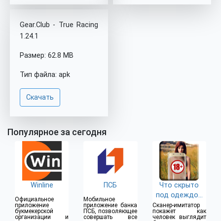
Gear.Club - True Racing
1.24.1
Размер: 62.8 MB
Тип файла: apk
Скачать
Популярное за сегодня
Winline
ПСБ
Что скрыто
под одеждой
Официальное
Мобильное
(18+)
приложение
приложение банка
Сканер-имитатор
букмекерской
ПСБ, позволяющее
покажет как
организации и
совершать все
человек выглядит