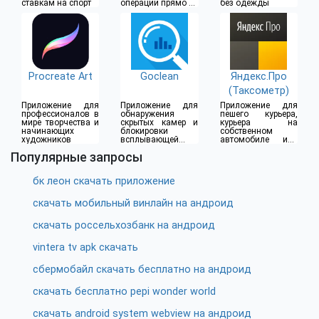
ставкам на спорт
операции прямо из
без одежды
дома
Procreate Art
Goclean
Яндекс.Про
(Таксометр)
Приложение для
Приложение для
Приложение для
профессионалов в
обнаружения
пешего курьера,
мире творчества и
скрытых камер и
курьера на
начинающих
блокировки
собственном
художников
всплывающей
автомобиле или
рекламы
водителя такси
Популярные запросы
бк леон скачать приложение
скачать мобильный винлайн на андроид
скачать россельхозбанк на андроид
vintera tv apk скачать
сбермобайл скачать бесплатно на андроид
скачать бесплатно pepi wonder world
скачать android system webview на андроид