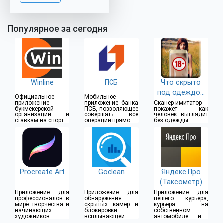
Популярное за сегодня
Winline
ПСБ
Что скрыто
под одеждой
Официальное
Мобильное
(18+)
приложение
приложение банка
Сканер-имитатор
букмекерской
ПСБ, позволяющее
покажет как
организации и
совершать все
человек выглядит
ставкам на спорт
операции прямо из
без одежды
дома
Procreate Art
Goclean
Яндекс.Про
(Таксометр)
Приложение для
Приложение для
Приложение для
профессионалов в
обнаружения
пешего курьера,
мире творчества и
скрытых камер и
курьера на
начинающих
блокировки
собственном
художников
всплывающей
автомобиле или
рекламы
водителя такси