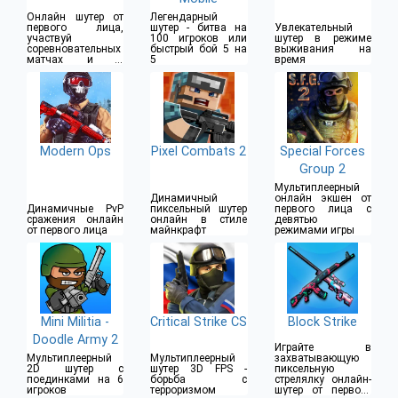
Онлайн шутер от
Легендарный
первого лица,
шутер - битва на
Увлекательный
участвуй
100 игроков или
шутер в режиме
соревновательных
быстрый бой 5 на
выживания на
матчах и в
5
время
командных боях
Modern Ops
Pixel Combats 2
Special Forces
Group 2
Мультиплеерный
Динамичный
онлайн экшен от
Динамичные PvP
пиксельный шутер
первого лица с
сражения онлайн
онлайн в стиле
девятью
от первого лица
майнкрафт
режимами игры
Mini Militia -
Critical Strike CS
Block Strike
Doodle Army 2
Играйте в
Мультиплеерный
Мультиплеерный
захватывающую
2D шутер с
шутер 3D FPS -
пиксельную
поединками на 6
борьба с
стрелялку онлайн-
игроков
терроризмом
шутер от первого