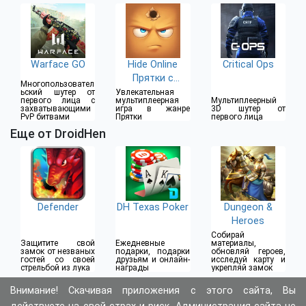
лица
Warface GO
Hide Online
Critical Ops
Прятки с
Многопользовател
Друзьями
ьский шутер от
Увлекательная
первого лица с
мультиплеерная
Мультиплеерный
захватывающими
игра в жанре
3D шутер от
PvP битвами
Прятки
первого лица
Еще от DroidHen
Defender
DH Texas Poker
Dungeon &
Heroes
Cобирай
Защитите свой
Ежедневные
материалы,
замок от незваных
подарки, подарки
обновляй героев,
гостей со своей
друзьям и онлайн-
исследуй карту и
стрельбой из лука
награды
укрепляй замок
Внимание! Скачивая приложения с этого сайта, Вы