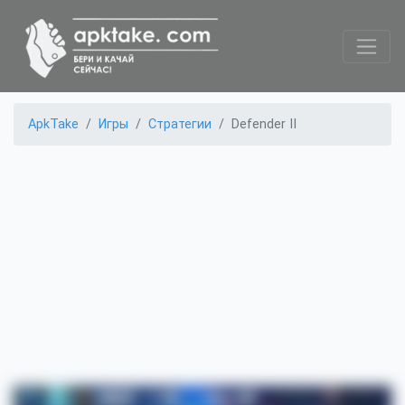
ApkTake
Игры
Стратегии
Defender II