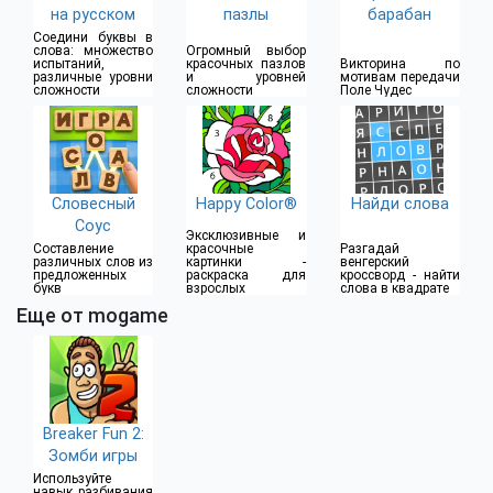
на русском
пазлы
барабан
Соедини буквы в
слова: множество
Огромный выбор
испытаний,
красочных пазлов
Викторина по
различные уровни
и уровней
мотивам передачи
сложности
сложности
Поле Чудес
Словесный
Happy Color®
Найди слова
Соус
Эксклюзивные и
Составление
красочные
Разгадай
различных слов из
картинки -
венгерский
предложенных
раскраска для
кроссворд - найти
букв
взрослых
слова в квадрате
Еще от mogame
Breaker Fun 2:
Зомби игры
Используйте
навык разбивания