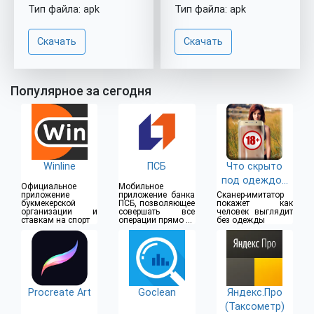
Тип файла: apk
Тип файла: apk
Скачать
Скачать
Популярное за сегодня
Winline
ПСБ
Что скрыто
под одеждой
Официальное
Мобильное
(18+)
приложение
приложение банка
Сканер-имитатор
букмекерской
ПСБ, позволяющее
покажет как
организации и
совершать все
человек выглядит
ставкам на спорт
операции прямо из
без одежды
дома
Procreate Art
Goclean
Яндекс.Про
(Таксометр)