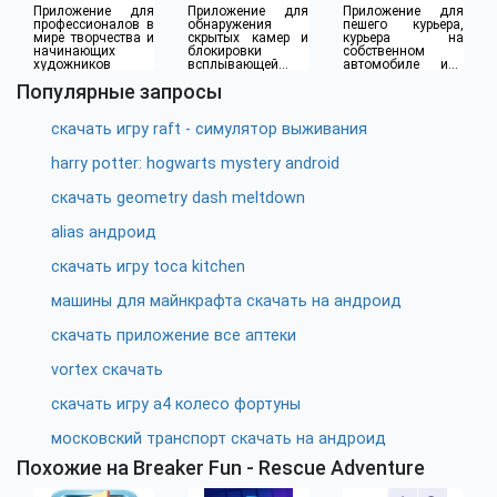
Приложение для
Приложение для
Приложение для
профессионалов в
обнаружения
пешего курьера,
мире творчества и
скрытых камер и
курьера на
начинающих
блокировки
собственном
художников
всплывающей
автомобиле или
рекламы
водителя такси
Популярные запросы
скачать игру raft - симулятор выживания
harry potter: hogwarts mystery android
скачать geometry dash meltdown
alias андроид
скачать игру toca kitchen
машины для майнкрафта скачать на андроид
скачать приложение все аптеки
vortex скачать
скачать игру а4 колесо фортуны
московский транспорт скачать на андроид
Похожие на Breaker Fun - Rescue Adventure