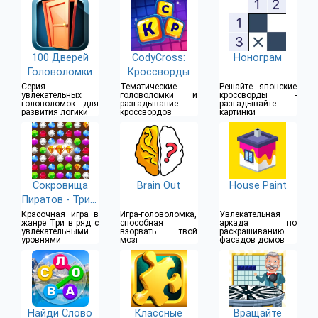
100 Дверей
CodyCross:
Нонограм
Головоломки
Кроссворды
Серия
Тематические
Решайте японские
увлекательных
головоломки и
кроссворды -
головоломок для
разгадывание
разгадывайте
развития логики
кроссвордов
картинки
Сокровища
Brain Out
House Paint
Пиратов - Три в
Ряд
Красочная игра в
Игра-головоломка,
Увлекательная
жанре Три в ряд с
способная
аркада по
увлекательными
взорвать твой
раскрашиванию
уровнями
мозг
фасадов домов
Найди Слово
Классные
Вращайте