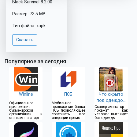
Black Survival 8.2.00
Размер: 73.5 MB
Тип файла: xapk
Скачать
Популярное за сегодня
Winline
ПСБ
Что скрыто
под одеждой
Официальное
Мобильное
(18+)
приложение
приложение банка
Сканер-имитатор
букмекерской
ПСБ, позволяющее
покажет как
организации и
совершать все
человек выглядит
ставкам на спорт
операции прямо из
без одежды
дома