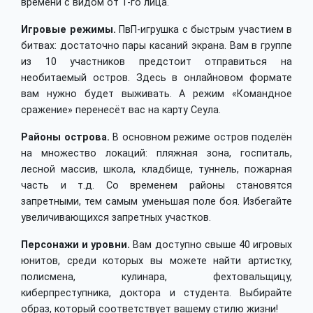
времени с видом от 1-го лица.
Игровые режимы.
ПвП-игрушка с быстрым участием в
битвах: достаточно пары касаний экрана. Вам в группе
из 10 участников предстоит отправиться на
необитаемый остров. Здесь в онлайновом формате
вам нужно будет выживать. А режим «Командное
сражение» перенесёт вас на карту Сеула.
Районы острова.
В основном режиме остров поделён
на множество локаций: пляжная зона, госпиталь,
лесной массив, школа, кладбище, туннель, пожарная
часть и т.д. Со временем районы становятся
запретными, тем самым уменьшая поле боя. Избегайте
увеличивающихся запретных участков.
Персонажи и уровни.
Вам доступно свыше 40 игровых
юнитов, среди которых вы можете найти артистку,
полисмена, кулинара, фехтовальщицу,
киберпреступника, доктора и студента. Выбирайте
образ, который соответствует вашему стилю жизни!