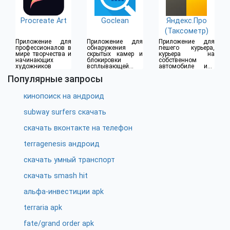
Procreate Art
Goclean
Яндекс.Про
(Таксометр)
Приложение для
Приложение для
Приложение для
профессионалов в
обнаружения
пешего курьера,
мире творчества и
скрытых камер и
курьера на
начинающих
блокировки
собственном
художников
всплывающей
автомобиле или
рекламы
водителя такси
Популярные запросы
кинопоиск на андроид
subway surfers скачать
скачать вконтакте на телефон
terragenesis андроид
скачать умный транспорт
скачать smash hit
альфа-инвестиции apk
terraria apk
fate/grand order apk