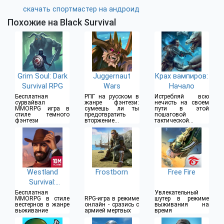
скачать спортмастер на андроид
Похожие на Black Survival
Grim Soul: Dark
Juggernaut
Крах вампиров:
Survival RPG
Wars
Начало
Бесплатная
РПГ на русском в
Истребляй всю
сурвайвал
жанре фэнтези:
нечисть на своем
MMORPG игра в
сумеешь ли ты
пути в этой
стиле темного
предотвратить
пошаговой
фэнтези
вторжение
тактической
Пожирателей
фэнтези РПГ
Westland
Frostborn
Free Fire
Survival:
Вестерн RPG
Бесплатная
Увлекательный
MMORPG в стиле
RPG-игра в режиме
шутер в режиме
вестернов в жанре
онлайн - сразись с
выживания на
выживание
армией мертвых
время