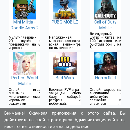
Mini Militia -
PUBG MOBILE
Call of Duty
Doodle Army 2
Mobile
Легендарный
Мультиплеерный
Напряженная
шутер - битва на
2D шутер с
многопользовател
100 игроков или
поединками на 6
ьская экшен-игра
быстрый бой 5 на
игроков
на выживание
5
Perfect World
Bed Wars
Horrorfield
Mobile
Онлайн игра
Блочная PVP игра -
Онлайн хоррор на
MMORPG с
защищай свою
выживание -
многочисленными
базу, собирай
действуйте
игровыми
ресурсы и
слаженно и
режимами
побеждай
спаситесь от
противников
психопата-убийцы
Внимание! Скачивая приложения с этого сайта, Вы
действуете на свой страх и риск. Администрация сайта не
несет ответственности за ваши действия.