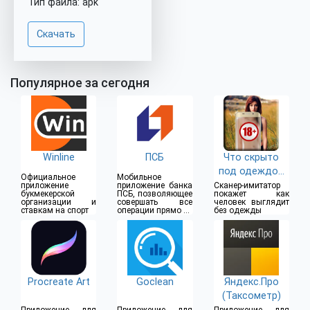
Тип файла: apk
Скачать
Популярное за сегодня
Winline
ПСБ
Что скрыто
под одеждой
Официальное
Мобильное
(18+)
приложение
приложение банка
Сканер-имитатор
букмекерской
ПСБ, позволяющее
покажет как
организации и
совершать все
человек выглядит
ставкам на спорт
операции прямо из
без одежды
дома
Procreate Art
Goclean
Яндекс.Про
(Таксометр)
Приложение для
Приложение для
Приложение для