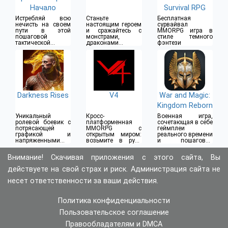
Начало
Survival RPG
Истребляй всю
Станьте
Бесплатная
нечисть на своем
настоящим героем
сурвайвал
пути в этой
и сражайтесь с
MMORPG игра в
пошаговой
монстрами,
стиле темного
тактической
драконами и
фэнтези
фэнтези РПГ
боссами
Darkness Rises
V4
War and Magic:
Kingdom Reborn
Уникальный
Кросс-
Военная игра,
ролевой боевик с
платформенная
сочетающая в себе
потрясающей
MMORPG с
геймплеи
графикой и
открытым миром:
реального времени
напряженными
возьмите в руки
и пошаговой
сражениями с
оружие и
тактики
боссами
отправляйтесь
Внимание! Скачивая приложения с этого сайта, Вы
крушить врагов
действуете на свой страх и риск. Администрация сайта не
несет ответственности за ваши действия.
Политика конфиденциальности
Пользовательское соглашение
Правообладателям и DMCA