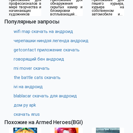
профессионалов в
обнаружения
пешего курьера,
мире творчества и
скрытых камер и
курьера на
начинающих
блокировки
собственном
художников
всплывающей
автомобиле или
рекламы
водителя такси
Популярные запросы
wifi map скачать на андроид
черепашки ниндзя легенда андроид
getcontact приложение скачать
говорящий бен андроид
mi mover скачать
the battle cats скачать
ivi на андроид
blablacar скачать для андроид
дом ру apk
скачать яrus
Похожие на Armed Heroes(BGI)