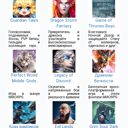
Guardian Tales
Dragon Storm
Game of
Fantasy
Thrones Beyond
the Wall
Головоломки,
Превратитесь в
Возглавьте
подземелья и
дракона и
Ночной Дозор и
боссы, PVP битвы,
участвуйте в
защищайте Стену
гильдии и
высококлассных
от великанов,
коллекция героев
межсерверных
одичалых и других
и оружия
битвах
врагов
Perfect World
Legacy of
Драконы
Mobile: Gods
Discord:
Вечности
War
Яростные
Окунитесь в
Бесплатная кросс-
напряженные бои
платформенная
Крылья
Игра в жанре
в режиме
игра в стиле
MMORPG
реального времени
фэнтези MMORPG
Крах вампиров:
Evil Lands
Grim Soul: Dark