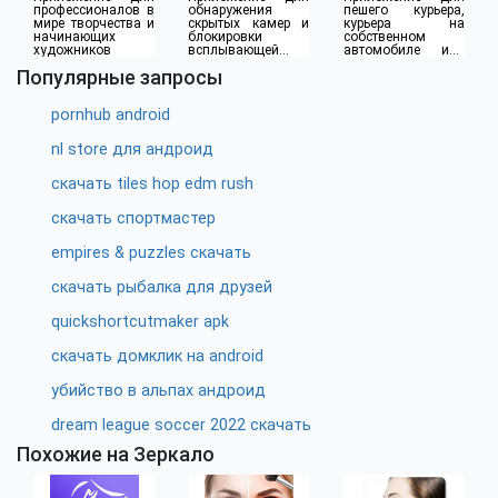
профессионалов в
обнаружения
пешего курьера,
мире творчества и
скрытых камер и
курьера на
начинающих
блокировки
собственном
художников
всплывающей
автомобиле или
рекламы
водителя такси
Популярные запросы
pornhub android
nl store для андроид
скачать tiles hop edm rush
скачать спортмастер
empires & puzzles скачать
скачать рыбалка для друзей
quickshortcutmaker apk
скачать домклик на android
убийство в альпах андроид
dream league soccer 2022 скачать
Похожие на Зеркало