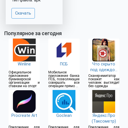
Тип файла: apk
Скачать
Популярное за сегодня
Winline
ПСБ
Что скрыто
под одеждой
Официальное
Мобильное
(18+)
приложение
приложение банка
Сканер-имитатор
букмекерской
ПСБ, позволяющее
покажет как
организации и
совершать все
человек выглядит
ставкам на спорт
операции прямо из
без одежды
дома
Procreate Art
Goclean
Яндекс.Про
(Таксометр)
Приложение для
Приложение для
Приложение для