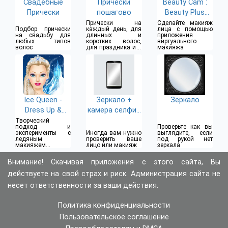
Свадебные
Прически
Beauty Cam :
Прически
пошагово
Beauty Plus
Camera
Прически на
Сделайте макияж
Подбор прически
каждый день, для
лица с помощью
на свадьбу для
длинных и
приложения
любых типов
коротких волос,
виртуального
волос
для праздника и в
макияжа
школу
Ice Queen -
Зеркало +
Зеркало
Dress Up &
камера селфи [
Makeup
Mirror Camera ]
Творческий
подход и
Проверьте как вы
эксперименты с
Иногда вам нужно
выглядите, если
ледяным
проверить ваше
под рукой нет
макияжем и
лицо или макияж
зеркала
модой
Внимание! Скачивая приложения с этого сайта, Вы
действуете на свой страх и риск. Администрация сайта не
несет ответственности за ваши действия.
Политика конфиденциальности
Пользовательское соглашение