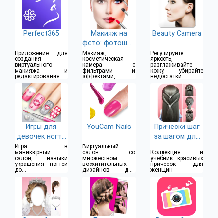
Perfect365
Mакияж на
Beauty Camera
фото: фотошоп
лица
Приложение для
Макияж,
Регулируйте
создания
косметическая
яркость,
виртуального
камера с
разглаживайте
макияжа и
фильтрами и
кожу, убирайте
редактирования
эффектами,
недостатки
фото
редактор
фотографий
Игры для
YouCam Nails
Прически шаг
девочек ногти
за шагом для
3D
девушек
Игра в
Виртуальный
маникюрный
салон со
Коллекция и
салон, навыки
множеством
учебник красивых
украшения ногтей
восхитительных
причесок для
до
дизайнов для
женщин
профессиональног
ногтей
о уровня