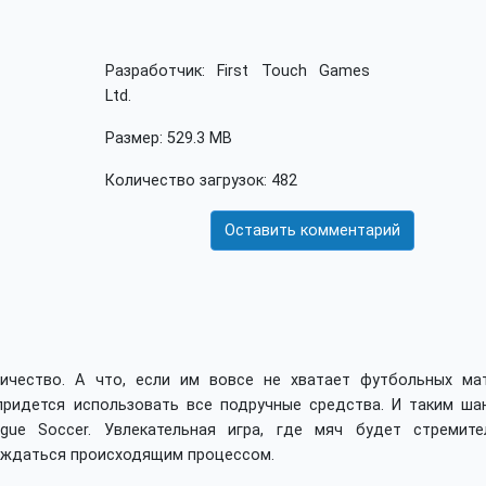
Разработчик: First Touch Games
Ltd.
Размер: 529.3 MB
Количество загрузок: 482
Оставить комментарий
чество. А что, если им вовсе не хватает футбольных мат
придется использовать все подручные средства. И таким ша
gue Soccer. Увлекательная игра, где мяч будет стремите
лаждаться происходящим процессом.