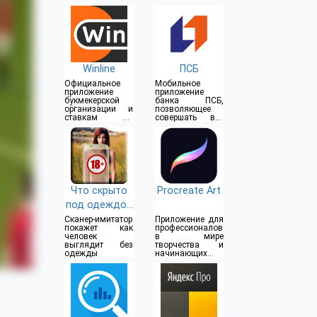
Winline
ПСБ
Официальное
Мобильное
приложение
приложение
букмекерской
банка ПСБ,
организации и
позволяющее
ставкам на
совершать все
спорт
операции прямо
из дома
Что скрыто
Procreate Art
под одеждой
(18+)
Сканер-имитатор
Приложение для
покажет как
профессионалов
человек
в мире
выглядит без
творчества и
одежды
начинающих
художников