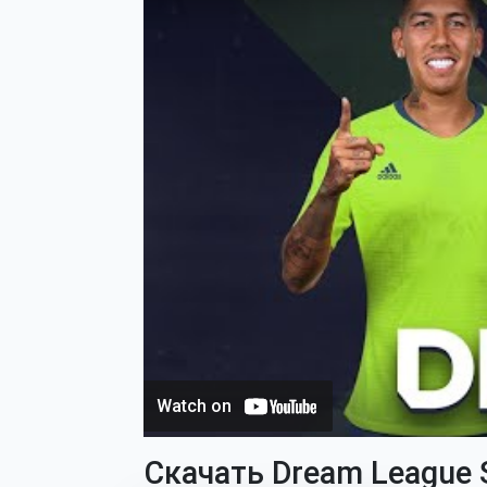
Скачать Dream League S