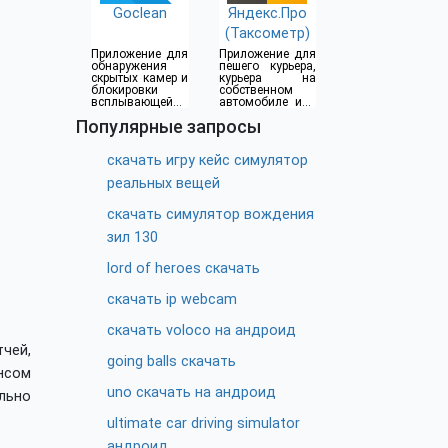
Goclean
Яндекс.Про
(Таксометр)
Приложение для
Приложение для
обнаружения
пешего курьера,
скрытых камер и
курьера на
блокировки
собственном
всплывающей
автомобиле или
рекламы
водителя такси
Популярные запросы
скачать игру кейс симулятор
реальных вещей
скачать симулятор вождения
зил 130
lord of heroes скачать
скачать ip webcam
скачать voloco на андроид
чей,
going balls скачать
нсом
uno скачать на андроид
льно
ultimate car driving simulator
андроид