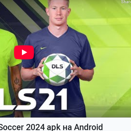
occer 2024 apk на Android