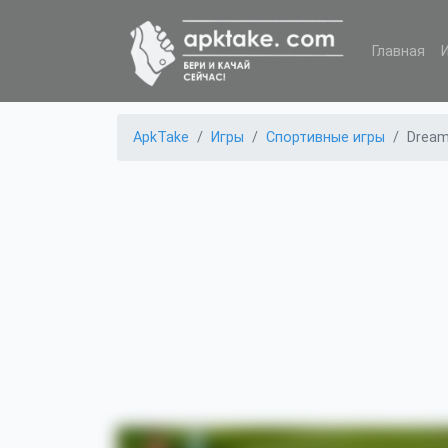
Главная
ApkTake
Игры
Спортивные игры
Dream