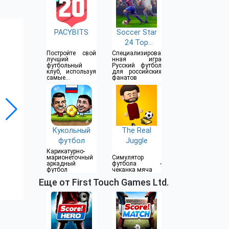
PACYBITS
Soccer Star
24 Top
Leagues
Постройте свой
Специализирова
лучший
нная игра
футбольный
Русский футбол
клуб, используя
для российских
самые
фанатов
инновационные
режимы и
множество
новых функций
Кукольный
The Real
футбол
Juggle
Карикатурно-
марионеточный
Симулятор
аркадный
футбола -
футбол
чеканка мяча
Еще от First Touch Games Ltd.