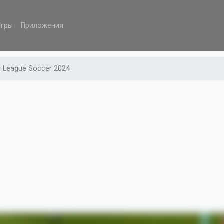
Игры
Приложения
 League Soccer 2024