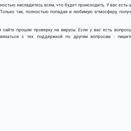
ностью насладитесь всем, что будет происходить. У вас есть 
 Только так, полностью попадая в любимую атмосферу, получ
 сайте прошли проверку на вирусы. Если у вас есть вопросы
вязаться с тех. поддержкой по другим вопросам - пишит