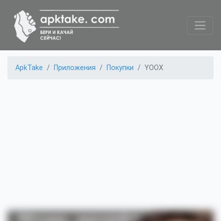
ApkTake
Приложения
Покупки
YOOX