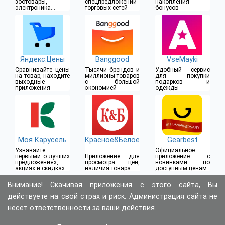
зоотовары,
спецпредложений
накопления
электроника и
торговых сетей
бонусов
многое другое
Яндекс.Цены
Banggood
VseMayki
Сравнивайте цены
Тысячи брендов и
Удобный сервис
на товар, находите
миллионы товаров
для покупки
выходные
с большой
подарков и
приложения
экономией
одежды
Моя Карусель
Красное&Белое
Gearbest
Узнавайте
Официальное
первыми о лучших
Приложение для
приложение с
предложениях,
просмотра цен,
новинками по
акциях и скидках
наличия товара
доступным ценам
Внимание! Скачивая приложения с этого сайта, Вы
действуете на свой страх и риск. Администрация сайта не
несет ответственности за ваши действия.