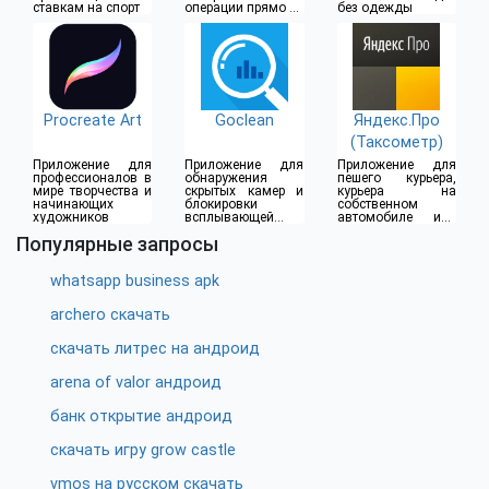
ставкам на спорт
операции прямо из
без одежды
дома
Procreate Art
Goclean
Яндекс.Про
(Таксометр)
Приложение для
Приложение для
Приложение для
профессионалов в
обнаружения
пешего курьера,
мире творчества и
скрытых камер и
курьера на
начинающих
блокировки
собственном
художников
всплывающей
автомобиле или
рекламы
водителя такси
Популярные запросы
whatsapp business apk
archero скачать
скачать литрес на андроид
arena of valor андроид
банк открытие андроид
скачать игру grow castle
vmos на русском скачать