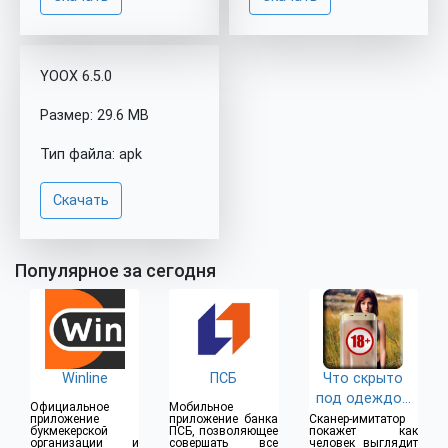
YOOX 6.5.0
Размер: 29.6 MB
Тип файла: apk
Скачать
Популярное за сегодня
Winline
ПСБ
Что скрыто
под одеждой
Официальное
Мобильное
(18+)
приложение
приложение банка
Сканер-имитатор
букмекерской
ПСБ, позволяющее
покажет как
организации и
совершать все
человек выглядит