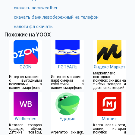
скачать accuweather
скачать банк левобережный на телефон
налоги фл скачать
Похожие на YOOX
OZON
ЛЭТУАЛЬ
Яндекс Маркет
Маркетплейс
Интернет-магазин
Интернет-магазин
выгодных
с выгодными
парфюмерии и
покупок: скидки на
покупками в
косметики в
тысячи товаров и
вашем смартфоне
вашем смартфоне
десятки категорий
Wildberries
Едадил
Магнит
Каталог товаров
Карта лояльности,
одежды, обуви,
акции, история
детские товары,
Агрегатор скидок,
покупок и