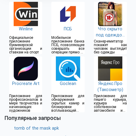
Winline
ПСБ
Что скрыто
под одеждой
Официальное
Мобильное
(18+)
приложение
приложение банка
Сканер-имитатор
букмекерской
ПСБ, позволяющее
покажет как
организации и
совершать все
человек выглядит
ставкам на спорт
операции прямо из
без одежды
дома
Procreate Art
Goclean
Яндекс.Про
(Таксометр)
Приложение для
Приложение для
Приложение для
профессионалов в
обнаружения
пешего курьера,
мире творчества и
скрытых камер и
курьера на
начинающих
блокировки
собственном
художников
всплывающей
автомобиле или
рекламы
водителя такси
Популярные запросы
tomb of the mask apk