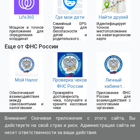
Life360
Где мои дети
Найти друзей
Семейный GPS-
Идентифицирует
Мощное и точное
трекер для
точное
приложение для
безопасности
местоположение
определения
детей и
на навигационном
координат
родительского
карте
контроля
Еще от ФНС России
Мой Налог
Проверка чеков
Личный
ФНС России
кабинет
предпринимате
Обеспечивает
Проверяйте
Приложение ФНС
взаимодействие
достоверность
России для
ля
между
чека, получайте и
взаимодействия с
самозанятыми и
храните кассовые
налоговыми
налоговыми
чеки
органами в
органами
режиме on-line
Внимание! Скачивая приложения с этого сайта, Вы
действуете на свой страх и риск. Администрация сайта не
несет ответственности за ваши действия.