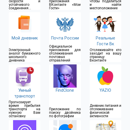
скорости и
приложения
чтобы поделиться
устойчивого
ВКонтакте «Мои
и найти
соединения в
Гости»
местоположение
одно
прикосновение
Мой дневник
Почта России
Реальные
Гости Вк
Официальное
Электронный
приложение для
Отслеживайте кто
аналог бумажного
отслеживания
заходит на вашу
школьного
почтовых
страницу
дневника
отправлений
Вконтакте
Умный
FindClone
YAZIO
транспорт
Прогнозирует
время прибытия
Дневник питания и
транспорта на
Приложение по
отслеживание
нужную Вам
поиску двойника
физической
остановку
по фотографии
активности