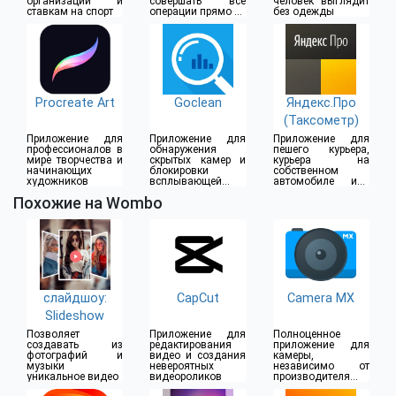
организации и
совершать все
человек выглядит
ставкам на спорт
операции прямо из
без одежды
дома
Procreate Art
Goclean
Яндекс.Про
(Таксометр)
Приложение для
Приложение для
Приложение для
профессионалов в
обнаружения
пешего курьера,
мире творчества и
скрытых камер и
курьера на
начинающих
блокировки
собственном
художников
всплывающей
автомобиле или
рекламы
водителя такси
Похожие на Wombo
слайдшоу:
CapCut
Camera MX
Slideshow
Позволяет
Приложение для
Полноценное
создавать из
редактирования
приложение для
фотографий и
видео и создания
камеры,
музыки
невероятных
независимо от
уникальное видео
видеороликов
производителя
смартфона