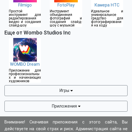
Filmigo
FotoPlay
Камера HTC
Простой
Инструмент
Идеальное и
инструмент для
объединения
универсальное
редактирования
фотографий и
средство для
видео и создания
создания слайд-
фотографировани
слайд-шоу
шоу с музыкой
я на ходу
Еще от Wombo Studios Inc
WOMBO Dream
Приложение для
профессиональны
х и начинающих
художников
Игры
Приложения
Внимание! Скачивая приложения с этого сайта, Вы
действуете на свой страх и риск. Администрация сайта не