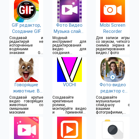
GIF редактор,
Фото Видео
Mobi Screen
Создание GIF
Музыка слайд-
Recorder
шоу
Создавай и
Модный
Для записи игры
редактируй не
инструмент для
со звуком, четкого
испорченные
редактирования
снимка экрана и
водяными
видео для
редактирования
знаками GIF
создания
видео / фото
анимации
невероятных
слайд-шоу
Говорящие
VOCHI
Фото-видео
животные. В
редактор с
мире животных
песней
Создавай крутые
Создавайте
Создавайте
видео говорящих
креативные
музыкальные
животных со
ролики,
слайд-шоу с
смешными
монтируйте видео
вашими
масками
и применяйте
фотографиями,
различные
музыкой и
эффекты для
анимацией
видео и фото