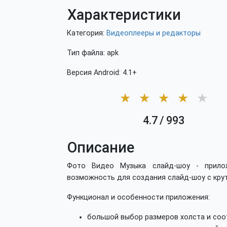
Характеристики
Категория:
Видеоплееры и редакторы
Тип файла: apk
Версия Android: 4.1+
★
★
★
★
★
4.7
/
993
Описание
Фото Видео Музыка слайд-шоу - прило
возможность для создания слайд-шоу с кру
Функционал и особенности приложения:
большой выбор размеров холста и соо