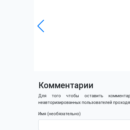
Комментарии
Для того чтобы оставить коммент
неавторизированных пользователей проход
Имя (необязательно)