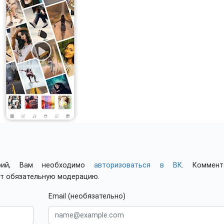
арий, Вам необходимо
авторизоваться в ВК
. Коммент
ят обязательную модерацию.
Email (необязательно)