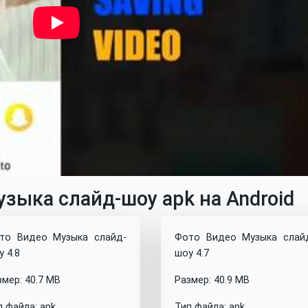
зыка слайд-шоу apk на Android
то Видео Музыка слайд-
Фото Видео Музыка слай
у 4.8
шоу 4.7
змер: 40.7 MB
Размер: 40.9 MB
п файла: apk
Тип файла: apk