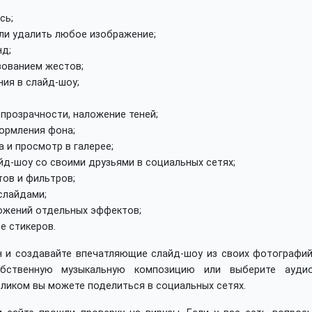
сь;
ли удалить любое изображение;
нд;
зованием жестов;
ия в слайд-шоу;
 прозрачности, наложение теней;
ормления фона;
 и просмотр в галерее;
д-шоу со своими друзьями в социальных сетях;
ов и фильтров;
слайдами;
ожений отдельных эффектов;
е стикеров.
н и создавайте впечатляющие слайд-шоу из своих фотографий
обственную музыкальную композицию или выберите ауди
ликом вы можете поделиться в социальных сетях.