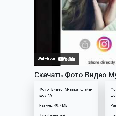
Скачать Фото Видео Му
Фото Видео Музыка слайд-
Фо
шоу 4.9
шо
Размер: 40.7 MB
Ра
Тип файла: apk
Ти