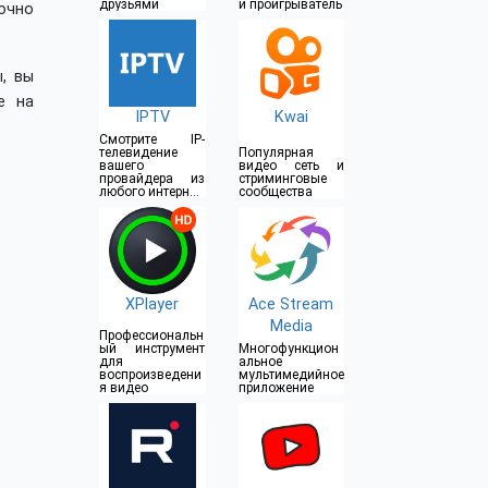
друзьями
й проигрыватель
очно
, вы
е на
IPTV
Kwai
Смотрите IP-
телевидение
Популярная
вашего
видео сеть и
провайдера из
стриминговые
любого интернет-
сообщества
источника
XPlayer
Ace Stream
Media
Профессиональн
ый инструмент
Многофункцион
для
альное
воспроизведени
мультимедийное
я видео
приложение