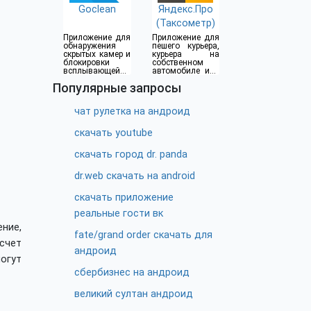
Goclean
Яндекс.Про
(Таксометр)
Приложение для
Приложение для
обнаружения
пешего курьера,
скрытых камер и
курьера на
блокировки
собственном
всплывающей
автомобиле или
рекламы
водителя такси
Популярные запросы
чат рулетка на андроид
скачать youtube
скачать город dr. panda
dr.web скачать на android
скачать приложение
реальные гости вк
ние,
fate/grand order скачать для
счет
андроид
огут
сбербизнес на андроид
великий султан андроид