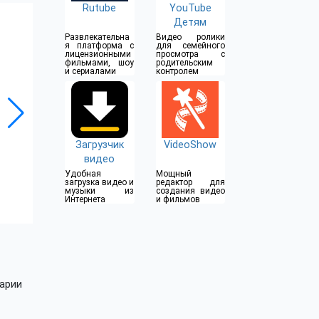
Rutube
YouTube
Детям
Развлекательна
Видео ролики
я платформа с
для семейного
лицензионными
просмотра с
фильмами, шоу
родительским
и сериалами
контролем
Загрузчик
VideoShow
видео
Удобная
Мощный
загрузка видео и
редактор для
музыки из
создания видео
Интернета
и фильмов
арии