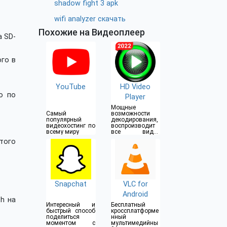
shadow fight 3 apk
wifi analyzer скачать
Похожие на Видеоплеер
а SD-
ого в
YouTube
HD Video
о по
Player
Мощные
Самый
возможности
популярный
декодирования,
видеохостинг по
воспроизводит
всему миру
все видео
файлы
того
Snapchat
VLC for
Android
h на
Интересный и
Бесплатный
быстрый способ
кроссплатформе
поделиться
нный
моментом с
мультимедийны