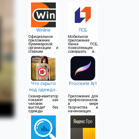
Winline
ПСБ
Официальное
Мобильное
приложение
приложение
букмекерской
банка ПСБ,
организации и
позволяющее
ставкам на
совершать все
спорт
операции прямо
из дома
Что скрыто
Procreate Art
под одеждой
(18+)
Сканер-имитатор
Приложение для
покажет как
профессионалов
человек
в мире
выглядит без
творчества и
одежды
начинающих
художников