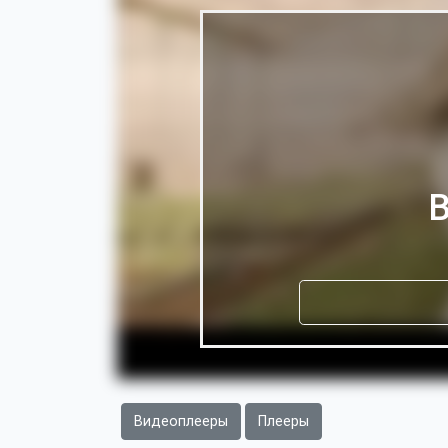
В
Видеоплееры
Плееры