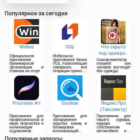
Популярное за сегодня
Winline
ПСБ
Что скрыто
под одеждой
Официальное
Мобильное
(18+)
приложение
приложение банка
Сканер-имитатор
букмекерской
ПСБ, позволяющее
покажет как
организации и
совершать все
человек выглядит
ставкам на спорт
операции прямо из
без одежды
дома
Procreate Art
Goclean
Яндекс.Про
(Таксометр)
Приложение для
Приложение для
Приложение для
профессионалов в
обнаружения
пешего курьера,
мире творчества и
скрытых камер и
курьера на
начинающих
блокировки
собственном
художников
всплывающей
автомобиле или
рекламы
водителя такси
Популярные запросы