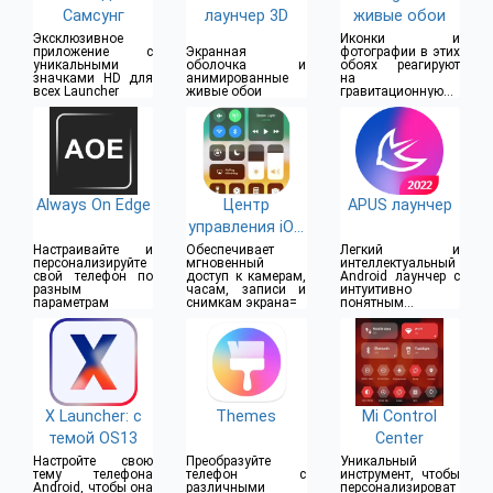
Самсунг
лаунчер 3D
живые обои
Эксклюзивное
Иконки и
приложение с
Экранная
фотографии в этих
уникальными
оболочка и
обоях реагируют
значками HD для
анимированные
на
всех Launcher
живые обои
гравитационную
силу
Always On Edge
Центр
APUS лаунчер
управления iOS
15
Настраивайте и
Обеспечивает
Легкий и
персонализируйте
мгновенный
интеллектуальный
свой телефон по
доступ к камерам,
Android лаунчер с
разным
часам, записи и
интуитивно
параметрам
снимкам экрана=
понятным
сервисом
X Launcher: с
Themes
Mi Control
темой OS13
Center
Настройте ​свою
Преобразуйте
Уникальный
тему телефона
телефон с
инструмент, чтобы
Android, чтобы она
различными
персонализироват