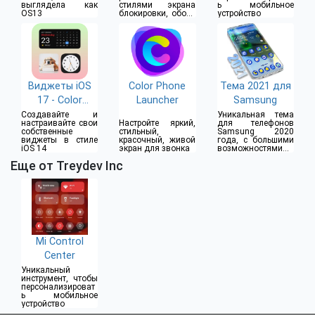
выглядела как
стилями экрана
ь мобильное
OS13
блокировки, обоев
устройство
и иконок
Виджеты iOS
Color Phone
Тема 2021 для
17 - Color
Launcher
Samsung
Widgets
Создавайте и
Уникальная тема
настраивайте свои
Настройте яркий,
для телефонов
собственные
стильный,
Samsung 2020
виджеты в стиле
красочный, живой
года, с большими
iOS 14
экран для звонка
возможностями
кастомизации
Еще от Treydev Inc
Mi Control
Center
Уникальный
инструмент, чтобы
персонализироват
ь мобильное
устройство