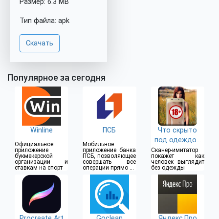
Размер: 6.3 MB
Тип файла: apk
Скачать
Популярное за сегодня
Winline
ПСБ
Что скрыто
под одеждой
Официальное
Мобильное
(18+)
приложение
приложение банка
Сканер-имитатор
букмекерской
ПСБ, позволяющее
покажет как
организации и
совершать все
человек выглядит
ставкам на спорт
операции прямо из
без одежды
дома
Procreate Art
Goclean
Яндекс.Про