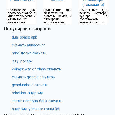
(Таксометр)
Приложение для
Приложение для
Приложение для
профессионалов в
обнаружения
пешего курьера,
мире творчества и
скрытых камер и
курьера на
начинающих
блокировки
собственном
художников
всплывающей
автомобиле или
рекламы
водителя такси
Популярные запросы
dual space apk
скачать авиасейлс
miro доска скачать
lazy iptv apk
vikings: war of clans скачать
скачать google play игры
genplusdroid скачать
rebel inc. андроид
кредит европа банк скачать
андроид уличные гонки 3d