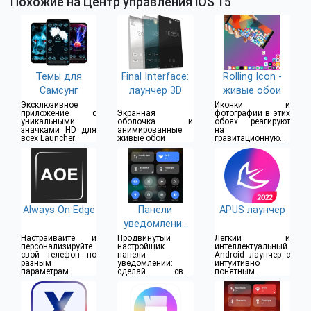
Похожие на Центр управления iOS 15
Темы для
Final Interface:
Rolling Icon -
Самсунг
лаунчер 3D
живые обои
Эксклюзивное
Иконки и
приложение с
Экранная
фотографии в этих
уникальными
оболочка и
обоях реагируют
значками HD для
анимированные
на
всех Launcher
живые обои
гравитационную
силу
Always On Edge
Панели
APUS лаунчер
уведомлений
Power Shade
Настраивайте и
Продвинутый
Легкий и
персонализируйте
настройщик
интеллектуальный
свой телефон по
панели
Android лаунчер с
разным
уведомлений:
интуитивно
параметрам
сделай свой
понятным
смартфон
сервисом
уникальным