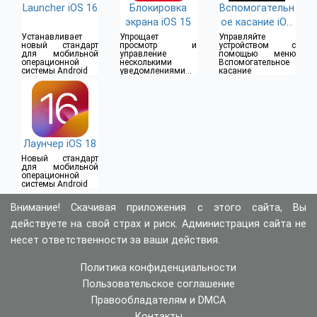
Launcher iOS 16
Блокировка
Вспомогательн
экрана iOS 15
ое касание iOS
17
Устанавливает
Упрощает
Управляйте
новый стандарт
просмотр и
устройством с
для мобильной
управление
помощью меню
операционной
несколькими
Вспомогательное
системы Android
уведомлениями
касание
одновременно
Лаунчер iOS 18
Новый стандарт
для мобильной
операционной
системы Android
Внимание! Скачивая приложения с этого сайта, Вы
действуете на свой страх и риск. Администрация сайта не
несет ответственности за ваши действия.
Политика конфиденциальности
Пользовательское соглашение
Правообладателям и DMCA
Контакты