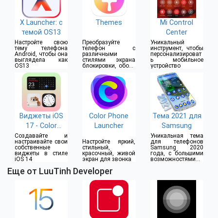
X Launcher: с
Themes
Mi Control
темой OS13
Center
Настройте ​свою
Преобразуйте
Уникальный
тему телефона
телефон с
инструмент, чтобы
Android, чтобы она
различными
персонализироват
выглядела как
стилями экрана
ь мобильное
OS13
блокировки, обоев
устройство
и иконок
Виджеты iOS
Color Phone
Тема 2021 для
17 - Color
Launcher
Samsung
Widgets
Создавайте и
Уникальная тема
настраивайте свои
Настройте яркий,
для телефонов
собственные
стильный,
Samsung 2020
виджеты в стиле
красочный, живой
года, с большими
iOS 14
экран для звонка
возможностями
кастомизации
Еще от LuuTinh Developer