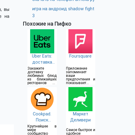
игра на андроид shadow fight
, вы
3
е на
Похожие на Пифко
Uber Eats:
Foursquare
доставка
еды
Закажите
Приложение
доставку
запоминает
любимых блюд
ваши
из ближайших
предпочтения и
ресторанов на
показывает
Uber-скорости
места, которые
вам понравятся
Cookpad.
Маркет
Поиск
Деливери
рецептов
Крупнейшее в
мире
Самое быстрое и
сообщество
удобное