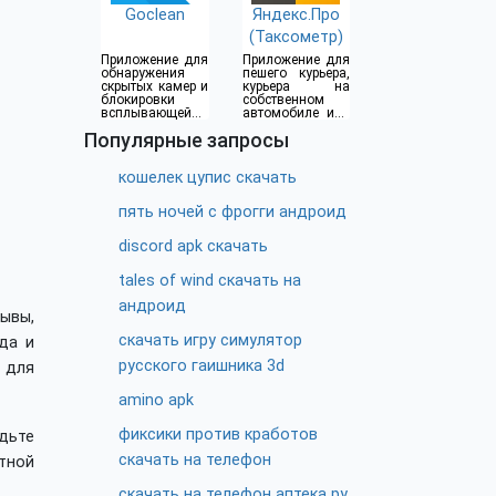
Goclean
Яндекс.Про
(Таксометр)
Приложение для
Приложение для
обнаружения
пешего курьера,
скрытых камер и
курьера на
блокировки
собственном
всплывающей
автомобиле или
рекламы
водителя такси
Популярные запросы
кошелек цупис скачать
пять ночей с фрогги андроид
discord apk скачать
tales of wind скачать на
андроид
ывы,
скачать игру симулятор
да и
русского гаишника 3d
я для
amino apk
фиксики против кработов
удьте
скачать на телефон
тной
скачать на телефон аптека ру