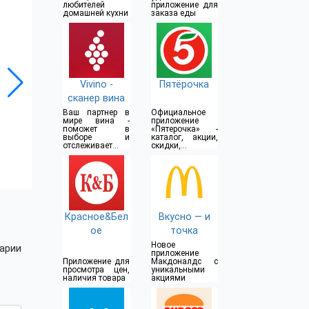
любителей
приложение для
домашней кухни
заказа еды
Vivino -
Пятёрочка
сканер вина
Ваш партнер в
Официальное
мире вина -
приложение
поможет в
«Пятерочка» -
выборе и
каталог, акции,
отслеживает
скидки,
ваши
бонусные карты
предпочтения
Красное&Бел
Вкусно — и
ое
точка
Новое
арии
приложение
Приложение для
Макдоналдс с
просмотра цен,
уникальными
наличия товара
акциями