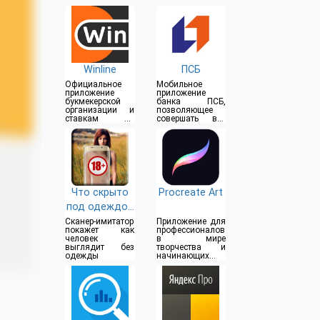
Winline
ПСБ
Официальное
Мобильное
приложение
приложение
букмекерской
банка ПСБ,
организации и
позволяющее
ставкам на
совершать все
спорт
операции прямо
из дома
Что скрыто
Procreate Art
под одеждой
(18+)
Сканер-имитатор
Приложение для
покажет как
профессионалов
человек
в мире
выглядит без
творчества и
одежды
начинающих
художников