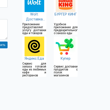
Wolt:
БУРГЕР КИНГ
Доставка
еды
Приложение
Удобное
предоставляет
приложение для
услугу доставки
предварительног
еды и товаров
о заказа еды
Яндекс.Еда
Купер
Сервис для
заказа готовой
Сервис доставки
еды из любимых
продуктов с
кафе и
полок
ресторанов
магазинов