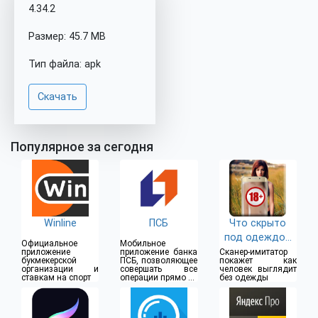
4.34.2
Размер: 45.7 MB
Тип файла: apk
Скачать
Популярное за сегодня
Winline
ПСБ
Что скрыто
под одеждой
Официальное
Мобильное
(18+)
приложение
приложение банка
Сканер-имитатор
букмекерской
ПСБ, позволяющее
покажет как
организации и
совершать все
человек выглядит
ставкам на спорт
операции прямо из
без одежды
дома