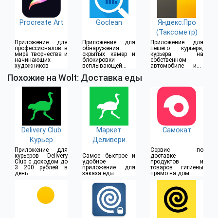
Procreate Art
Goclean
Яндекс.Про
(Таксометр)
Приложение для
Приложение для
Приложение для
профессионалов в
обнаружения
пешего курьера,
мире творчества и
скрытых камер и
курьера на
начинающих
блокировки
собственном
художников
всплывающей
автомобиле или
рекламы
водителя такси
Похожие на Wolt: Доставка еды
Delivery Club
Маркет
Самокат
Курьер
Деливери
Приложение для
Сервис по
курьеров Delivery
Самое быстрое и
доставке
Club с доходом до
удобное
продуктов и
3 200 рублей в
приложение для
товаров гигиены
день
заказа еды
прямо на дом