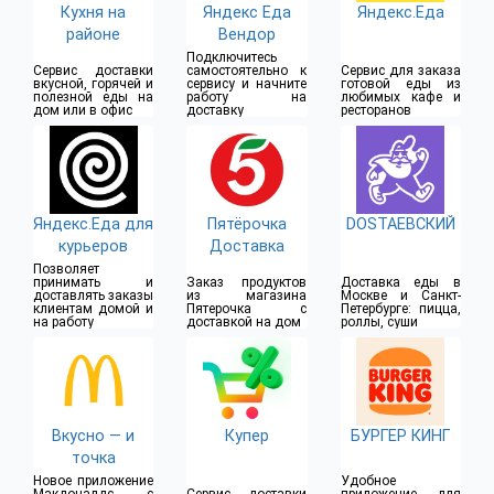
Кухня на
Яндекс Еда
Яндекс.Еда
районе
Вендор
Подключитесь
Сервис доставки
самостоятельно к
Сервис для заказа
вкусной, горячей и
сервису и начните
готовой еды из
полезной еды на
работу на
любимых кафе и
дом или в офис
доставку
ресторанов
Яндекс.Еда для
Пятёрочка
DOSTAЕВСКИЙ
курьеров
Доставка
Позволяет
принимать и
Заказ продуктов
Доставка еды в
доставлять заказы
из магазина
Москве и Санкт-
клиентам домой и
Пятерочка с
Петербурге: пицца,
на работу
доставкой на дом
роллы, суши
Вкусно — и
Купер
БУРГЕР КИНГ
точка
Новое приложение
Удобное