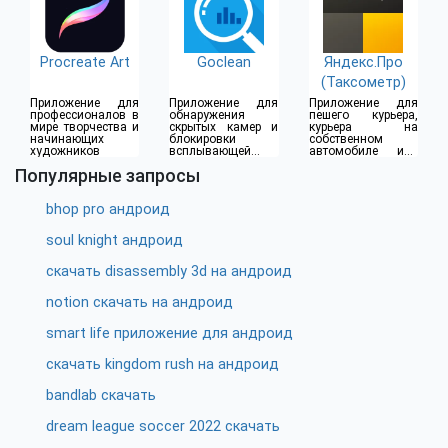
Procreate Art
Goclean
Яндекс.Про
(Таксометр)
Приложение для
Приложение для
Приложение для
профессионалов в
обнаружения
пешего курьера,
мире творчества и
скрытых камер и
курьера на
начинающих
блокировки
собственном
художников
всплывающей
автомобиле или
рекламы
водителя такси
Популярные запросы
bhop pro андроид
soul knight андроид
скачать disassembly 3d на андроид
notion скачать на андроид
smart life приложение для андроид
скачать kingdom rush на андроид
bandlab скачать
dream league soccer 2022 скачать