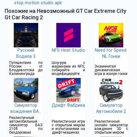
stop motion studio apk
Похожие на Невозможный GT Car Extreme City
Gt Car Racing 2
Русский
NFS Heat Studio
Need for Speed:
Водила 3
NL Гонки
Путешествия по
Шоу-рум с
России - от
машинами из NFS,
Знаменитая
Владивостока до
собирайте и
динамическая
Калининграда
модифицируйте
игра в жанре гонки
Симулятор
Дрифт Фабрика
Симулятор
вождения ВАЗ
Автомобиля 2
2108 SE
Реалистичный
автомобильный
Реалистичная игра
Реалистичный
симулятор ВАЗ
с открытым миром
онлайн симулятор
2108 по
и испытаниями на
вождения 3D с
бездорожью
дрифт-машинах
открытым миром