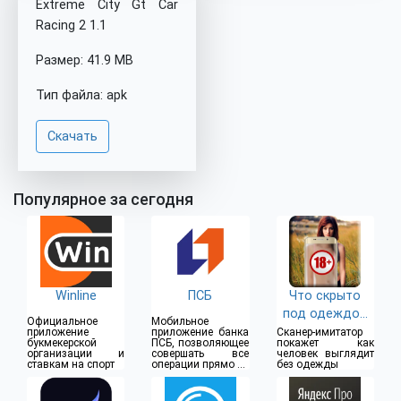
Extreme City Gt Car
Racing 2 1.1
Размер: 41.9 MB
Тип файла: apk
Скачать
Популярное за сегодня
Winline
ПСБ
Что скрыто
под одеждой
Официальное
Мобильное
(18+)
приложение
приложение банка
Сканер-имитатор
букмекерской
ПСБ, позволяющее
покажет как
организации и
совершать все
человек выглядит
ставкам на спорт
операции прямо из
без одежды
дома