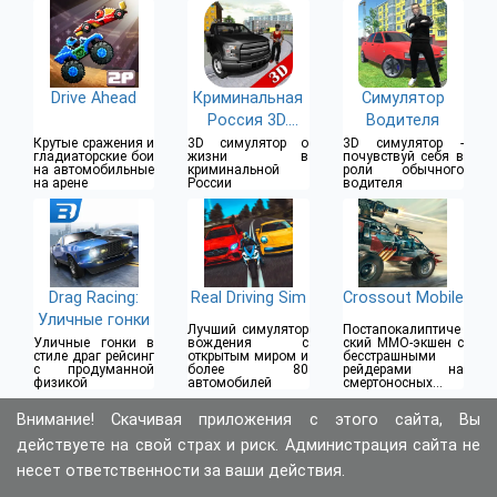
Drive Ahead
Криминальная
Симулятор
Россия 3D.
Водителя
Борис
Крутые сражения и
3D симулятор о
3D симулятор -
гладиаторские бои
жизни в
почувствуй себя в
на автомобильные
криминальной
роли обычного
на арене
России
водителя
Drag Racing:
Real Driving Sim
Crossout Mobile
Уличные гонки
Лучший симулятор
Постапокалиптиче
Уличные гонки в
вождения с
ский MMO-экшен с
стиле драг рейсинг
открытым миром и
бесстрашными
с продуманной
более 80
рейдерами на
физикой
автомобилей
смертоносных
бронемобилях
Внимание! Скачивая приложения с этого сайта, Вы
действуете на свой страх и риск. Администрация сайта не
несет ответственности за ваши действия.