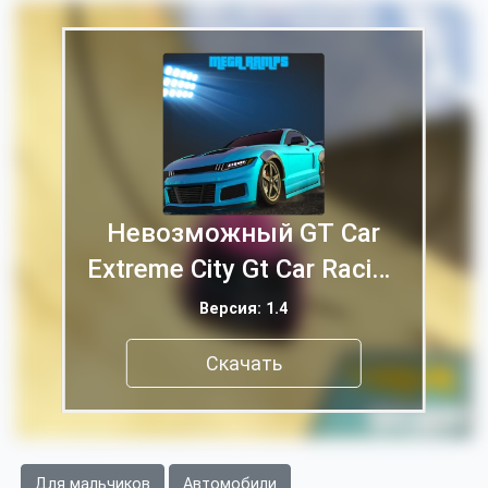
Невозможный GT Car
Extreme City Gt Car Racing
2
Версия: 1.4
Скачать
Для мальчиков
Автомобили