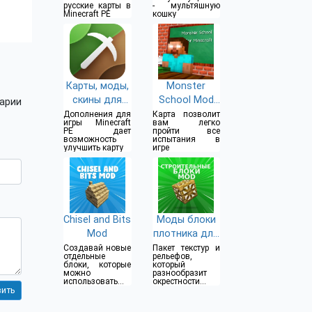
русские карты в
- мультяшную
Minecraft PE
кошку
Карты, моды,
Monster
скины для
School Mod
арии
Minecraft PE
for MCPE
Дополнения для
Карта позволит
игры Minecraft
вам легко
PE дает
пройти все
возможность
испытания в
улучшить карту
игре
Chisel and Bits
Моды блоки
Mod
плотника для
Майнкрафт
Создавай новые
Пакет текстур и
отдельные
рельефов,
ПЕ
блоки, которые
который
можно
разнообразит
использовать в
окрестности и
видеоигре
внешний вид
построек