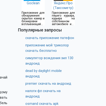
Goclean
Яндекс.Про
(Таксометр)
Приложение для
Приложение для
обнаружения
пешего курьера,
скрытых камер и
курьера на
блокировки
собственном
всплывающей
автомобиле или
рекламы
водителя такси
Популярные запросы
скачать приложение патефон
приложение мой триколор
скачать бесплатно
симулятор вождения зил 130
андроид
dead by daylight mobile
андроид
ачай
premier скачать на андроид
налоги фл скачать на
дому
андроид
вать
бель
osmand скачать apk