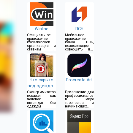
Winline
ПСБ
Официальное
Мобильное
приложение
приложение
букмекерской
банка ПСБ,
организации и
позволяющее
ставкам на
совершать все
спорт
операции прямо
из дома
Что скрыто
Procreate Art
под одеждой
(18+)
Сканер-имитатор
Приложение для
покажет как
профессионалов
человек
в мире
выглядит без
творчества и
одежды
начинающих
художников