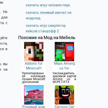
ии.
скачать игру человек-паук
. Не
скачать ленивый магнат на
 для
андроид
та с
скачать игру симулятор
кейсов стандофф 2
Похожие на Мод на Мебель
уйте
ста,
ся в
Addons for
Maps Among
, вы
Minecraft
us for
е на
Minecraft
Протестированн
Наслаждайтесь
ая коллекция
красивой картой
лучших Minecraft
Among us в
дополнений
MCPE с RTX
Розовый дом
Cartoon Cat