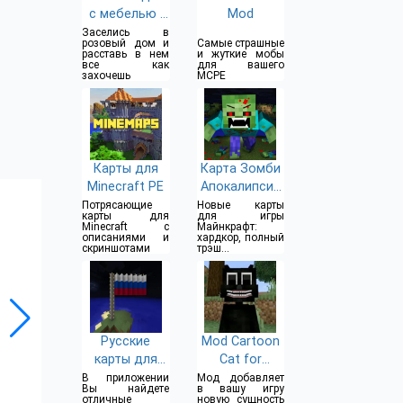
с мебелью .
Mod
Майнкрафт
Заселись в
розовый дом и
Самые страшные
карты и моды.
расставь в нем
и жуткие мобы
все как
для вашего
захочешь
MCPE
Карты для
Карта Зомби
Minecraft PE
Апокалипсис
в Майнкрафте
Потрясающие
Новые карты
карты для
для игры
Minecraft с
Майнкрафт:
описаниями и
хардкор, полный
скриншотами
трэш и
вакханалия
Русские
Mod Cartoon
карты для
Cat for
Майнкрафт
Minecraft
В приложении
Мод добавляет
Вы найдете
в вашу игру
PE
отличные
новую сущность