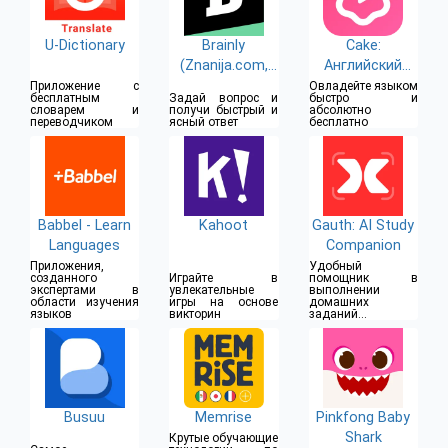
U-Dictionary
Brainly
Cake:
(Znanija.com,
Английский
Знания)
язык
Приложение с
Овладейте языком
бесплатным
Задай вопрос и
быстро и
словарем и
получи быстрый и
абсолютно
переводчиком
ясный ответ
бесплатно
Babbel - Learn
Kahoot
Gauth: AI Study
Languages
Companion
Приложения,
Удобный
созданного
Играйте в
помощник в
экспертами в
увлекательные
выполнении
области изучения
игры на основе
домашних
языков
викторин
заданий с
высокой
точностью
Busuu
Memrise
Pinkfong Baby
Shark
Крутые обучающие