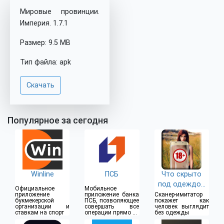
Мировые провинции.
Империя. 1.7.1
Размер: 9.5 MB
Тип файла: apk
Скачать
Популярное за сегодня
Winline
ПСБ
Что скрыто
под одеждой
Официальное
Мобильное
(18+)
приложение
приложение банка
Сканер-имитатор
букмекерской
ПСБ, позволяющее
покажет как
организации и
совершать все
человек выглядит
ставкам на спорт
операции прямо из
без одежды
дома