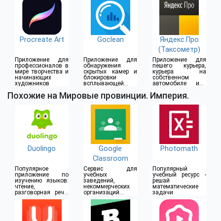
Procreate Art
Goclean
Яндекс.Про
(Таксометр)
Приложение для
Приложение для
Приложение для
профессионалов в
обнаружения
пешего курьера,
мире творчества и
скрытых камер и
курьера на
начинающих
блокировки
собственном
художников
всплывающей
автомобиле или
рекламы
водителя такси
Похожие на Мировые провинции. Империя.
Duolingo
Google
Photomath
Classroom
Популярное
Сервис для
Популярный
приложение по
учебных
учебный ресурс -
изучению языков:
заведений,
решай
чтение,
некоммерческих
математические
разговорная речь,
организаций и
задачи
письмо
пользователей
аккаунтов Google