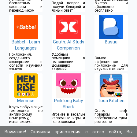
бесплатным
Задай вопрос и
быстро и
словарем и
получи быстрый и
абсолютно
переводчиком
ясный ответ
бесплатно
Babbel - Learn
Gauth: AI Study
Busuu
Languages
Companion
Приложения,
Удобный
созданного
помощник в
Самое
экспертами в
выполнении
эффективное
области изучения
домашних
приложение для
языков
заданий с
изучения языков
высокой
точностью
Memrise
Pinkfong Baby
Toca Kitchen
Shark
Крутые обучающие
технологии по
Стань шеф-
английскому,
Играйте в веселые
поваром в
немецкому,
карточные игры и
собственном суши-
испанскому и
головоломки
ресторане
другим языкам
Внимание! Скачивая приложения с этого сайта, Вы