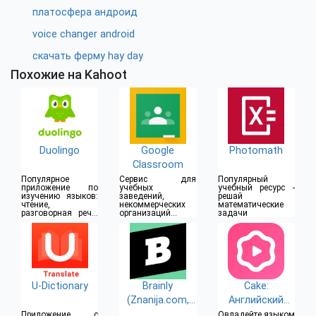
платосфера андроид
voice changer android
скачать ферму hay day
Похожие на Kahoot
Duolingo
Google
Photomath
Classroom
Популярное
Сервис для
Популярный
приложение по
учебных
учебный ресурс -
изучению языков:
заведений,
решай
чтение,
некоммерческих
математические
разговорная речь,
организаций и
задачи
письмо
пользователей
аккаунтов Google
U-Dictionary
Brainly
Cake:
(Znanija.com,
Английский
Знания)
язык
Приложение с
Овладейте языком