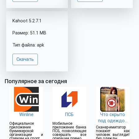
Kahoot 5.2.7.1
Размер: 51.1 MB
Тип файла: apk
Скачать
Популярное за сегодня
Winline
ПСБ
Что скрыто
под одеждой
Официальное
Мобильное
(18+)
приложение
приложение банка
Сканер-имитатор
букмекерской
ПСБ, позволяющее
покажет как
организации и
совершать все
человек выглядит
ставкам на спорт
операции прямо из
без одежды