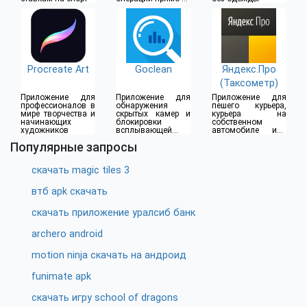
дома
Procreate Art
Goclean
Яндекс.Про
(Таксометр)
Приложение для
Приложение для
Приложение для
профессионалов в
обнаружения
пешего курьера,
мире творчества и
скрытых камер и
курьера на
начинающих
блокировки
собственном
художников
всплывающей
автомобиле или
рекламы
водителя такси
Популярные запросы
скачать magic tiles 3
втб apk скачать
скачать приложение уралсиб банк
archero android
motion ninja скачать на андроид
funimate apk
скачать игру school of dragons