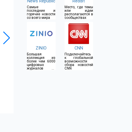
News Republic
Reddit
Самые
Место, где темы
последние и
или идеи
горячие новости
располагаются в
со всего мира
сообществах
ZINIO
CNN
Большая
Подключайтесь
коллекция из
к глобальной
более чем 6000
возможности
цифровых
сбора новостей
журналов со
CNN
всего мира