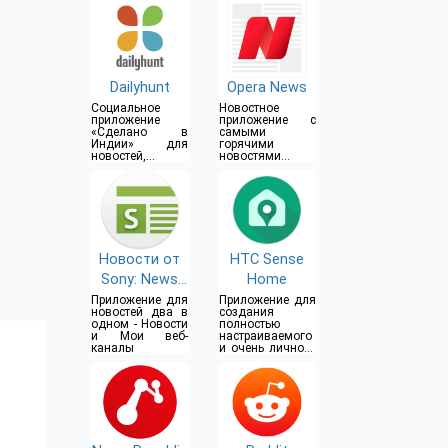
дизайна до
кулинарии
Dailyhunt
Opera News
Социальное
Новостное
приложение
приложение с
«Сделано в
самыми
Индии» для
горячими
новостей,
новостями и
развлечений и
трендовыми
видео
видео
Новости от
HTC Sense
Sony: News
Home
Suite
Приложение для
Приложение для
новостей два в
создания
одном - Новости
полностью
и Мои веб-
настраиваемого
каналы
и очень личного
восприятия