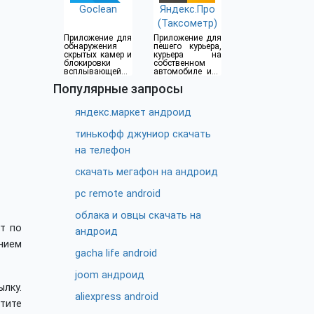
Goclean
Яндекс.Про
(Таксометр)
Приложение для
Приложение для
обнаружения
пешего курьера,
скрытых камер и
курьера на
блокировки
собственном
всплывающей
автомобиле или
рекламы
водителя такси
Популярные запросы
яндекс.маркет андроид
тинькофф джуниор скачать
на телефон
скачать мегафон на андроид
pc remote android
облака и овцы скачать на
т по
андроид
нием
gacha life android
joom андроид
ылку.
aliexpress android
тите