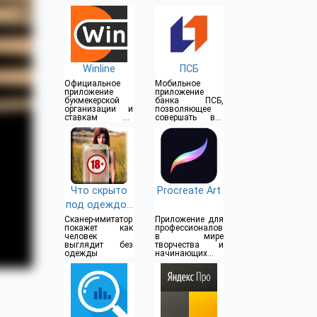
Winline
ПСБ
Официальное
Мобильное
приложение
приложение
букмекерской
банка ПСБ,
организации и
позволяющее
ставкам на
совершать все
спорт
операции прямо
из дома
Что скрыто
Procreate Art
под одеждой
(18+)
Сканер-имитатор
Приложение для
покажет как
профессионалов
человек
в мире
выглядит без
творчества и
одежды
начинающих
художников