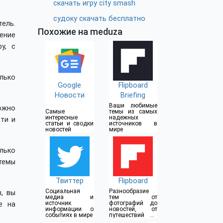
скачать игру city smash
судоку скачать бесплатно
ель.
Похожие на meduza
ение
у, с
лько
Google
Flipboard
Новости
Briefing
Ваши любимые
ожно
Самые
темы из самых
интересные
надежных
ти и
статьи и сводки
источников в
новостей
мире
олько
темы
Твиттер
Flipboard
Социальная
Разнообразие
, вы
медиа и
тем от
источник
фотографий до
е на
информации о
новостей, от
событиях в мире
путешествий до
технологий, от