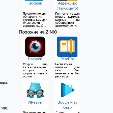
Goclean
Яндекс.Про
(Таксометр)
Приложение для
Приложение для
обнаружения
пешего курьера,
скрытых камер и
курьера на
блокировки
собственном
всплывающей
автомобиле или
рекламы
водителя такси
Похожие на ZINIO
Взахлёб
ReadEra
Открой мир
Бесплатная
захватывающих
читалка для
историй в
книг без
формате чата и
интернета и без
ощути
рекламы
моментальное
мира.
погружение
AlReader
Google Play
Книги
ода,
Приложение для
Доступ к