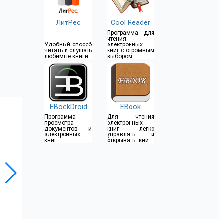
ЛитРес
Cool Reader
Программа для
чтения
Удобный способ
электронных
читать и слушать
книг с огромным
любимые книги
выбором
форматов
EBookDroid
EBook
Программа
Для чтения
просмотра
электронных
документов и
книг: легко
электронных
управлять и
книг
открывать книги
на телефоне