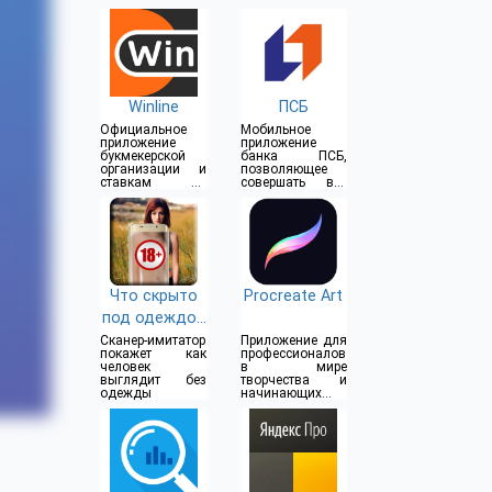
Winline
ПСБ
Официальное
Мобильное
приложение
приложение
букмекерской
банка ПСБ,
организации и
позволяющее
ставкам на
совершать все
спорт
операции прямо
из дома
Что скрыто
Procreate Art
под одеждой
(18+)
Сканер-имитатор
Приложение для
покажет как
профессионалов
человек
в мире
выглядит без
творчества и
одежды
начинающих
художников