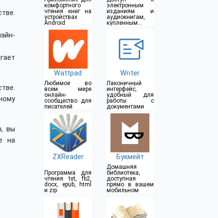
комфортного
электронным
чтения книг на
изданиям и
тве.
устройствах
аудиокнигам,
Android
купленным в
Google Play
айн-
гает
Wattpad
Writer
Любимое во
Лаконичный
тве.
всем мире
интерфейс,
онлайн-
удобный для
ному
сообщество для
работы с
писателей
документами
, вы
е на
ZXReader
Букмейт
Домашняя
Программа для
библиотека,
чтения txt, fb2,
доступная
docx, epub, html
прямо в вашем
и zip
мобильном