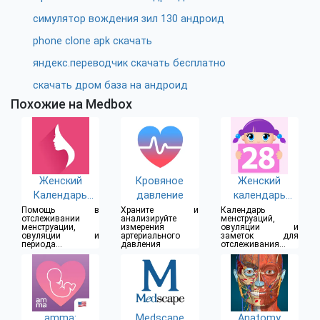
симулятор вождения зил 130 андроид
phone clone apk скачать
яндекс.переводчик скачать бесплатно
скачать дром база на андроид
Похожие на Medbox
Женский
Кровяное
Женский
Календарь
давление
календарь
Месячных
месячных
Помощь в
Храните и
Календарь
отслеживании
анализируйте
менструаций,
менструации,
измерения
овуляции и
овуляции и
артериального
заметок для
периода
давления
отслеживания
фертильных дней
месячных циклов
amma:
Medscape
Anatomy