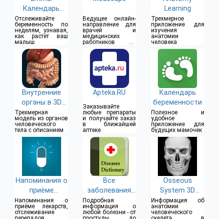
Календарь
Learning
беременности
Отслеживайте
Ведущее онлайн-
Трехмерное
беременность по
направление для
приложение для
неделям, узнавая,
врачей и
изучения
как растет ваш
медицинских
анатомии
малыш
работников во
человека
всем мире
Внутренние
Apteka.RU
Календарь
органы в 3D
беременности
Заказывайте
(анатомия)
Трехмерная
любые препараты
Полезное и
модель из органов
и получайте заказ
удобное
человеческого
в ближайшей
приложение для
тела с описанием
аптеке
будущих мамочек
Напоминания о
Все
Osseous
приёме
заболевания
System 3D
лекарств
Offline
(анатомия)
Напоминания о
Подробная
Информация об
приёме лекарств,
информация о
анатомии
отслеживание
любой болезни - от
человеческого
перепадов
простуды до
скелета в