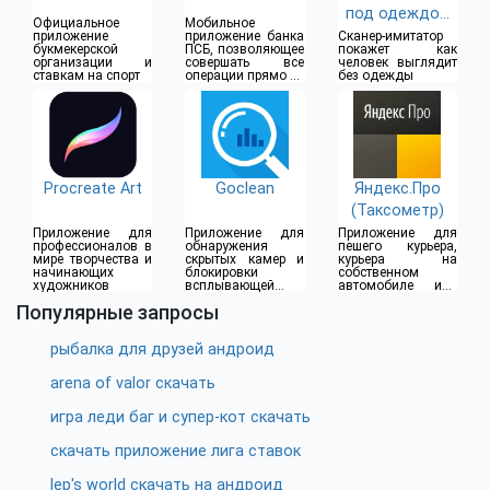
под одеждой
Официальное
Мобильное
(18+)
приложение
приложение банка
Сканер-имитатор
букмекерской
ПСБ, позволяющее
покажет как
организации и
совершать все
человек выглядит
ставкам на спорт
операции прямо из
без одежды
дома
Procreate Art
Goclean
Яндекс.Про
(Таксометр)
Приложение для
Приложение для
Приложение для
профессионалов в
обнаружения
пешего курьера,
мире творчества и
скрытых камер и
курьера на
начинающих
блокировки
собственном
художников
всплывающей
автомобиле или
рекламы
водителя такси
Популярные запросы
рыбалка для друзей андроид
arena of valor скачать
игра леди баг и супер-кот скачать
скачать приложение лига ставок
lep's world скачать на андроид