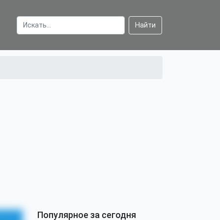
Найти
Популярное за сегодня