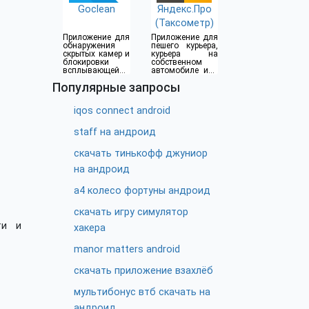
Goclean
Яндекс.Про
(Таксометр)
Приложение для
Приложение для
обнаружения
пешего курьера,
скрытых камер и
курьера на
блокировки
собственном
всплывающей
автомобиле или
рекламы
водителя такси
Популярные запросы
iqos connect android
staff на андроид
скачать тинькофф джуниор
на андроид
а4 колесо фортуны андроид
скачать игру симулятор
ти и
хакера
manor matters android
скачать приложение взахлёб
мультибонус втб скачать на
андроид