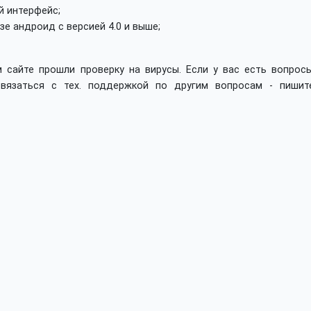
й интерфейс;
е андроид с версией 4.0 и выше;
 сайте прошли проверку на вирусы. Если у вас есть вопросы
вязаться с тех. поддержкой по другим вопросам - пишит