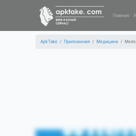
Главная
ApkTake
Приложения
Медицина
Meds