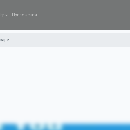
Игры
Приложения
cape