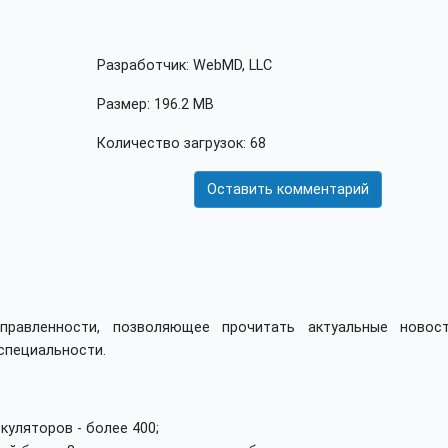
Разработчик: WebMD, LLC
Размер: 196.2 MB
Количество загрузок: 68
Оставить комментарий
правленности, позволяющее прочитать актуальные новос
специальности.
уляторов - более 400;