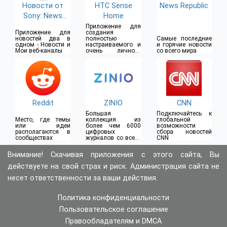
Новости от
HTC Sense
News Republic
Sony: News
Home
Suite
Приложение для
Приложение для
создания
новостей два в
полностью
Самые последние
одном - Новости и
настраиваемого и
и горячие новости
Мои веб-каналы
очень личного
со всего мира
восприятия
Reddit
ZINIO
CNN
Большая
Подключайтесь к
Место, где темы
коллекция из
глобальной
или идеи
более чем 6000
возможности
располагаются в
цифровых
сбора новостей
сообществах
журналов со всего
CNN
мира
Внимание! Скачивая приложения с этого сайта, Вы
действуете на свой страх и риск. Администрация сайта не
несет ответственности за ваши действия.
Политика конфиденциальности
Пользовательское соглашение
Правообладателям и DMCA