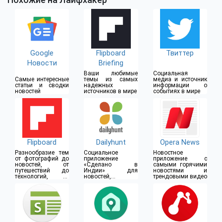
Google
Flipboard
Твиттер
Новости
Briefing
Ваши любимые
Социальная
Самые интересные
темы из самых
медиа и источник
статьи и сводки
надежных
информации о
новостей
источников в мире
событиях в мире
Flipboard
Dailyhunt
Opera News
Разнообразие тем
Социальное
Новостное
от фотографий до
приложение
приложение с
новостей, от
«Сделано в
самыми горячими
путешествий до
Индии» для
новостями и
технологий, от
новостей,
трендовыми видео
дизайна до
развлечений и
кулинарии
видео