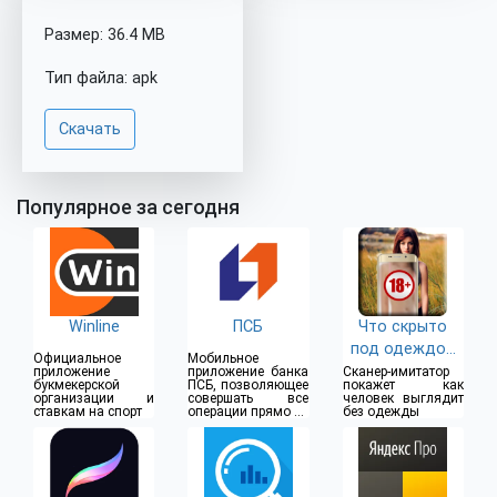
Размер: 36.4 MB
Тип файла: apk
Скачать
Популярное за сегодня
Winline
ПСБ
Что скрыто
под одеждой
Официальное
Мобильное
(18+)
приложение
приложение банка
Сканер-имитатор
букмекерской
ПСБ, позволяющее
покажет как
организации и
совершать все
человек выглядит
ставкам на спорт
операции прямо из
без одежды
дома