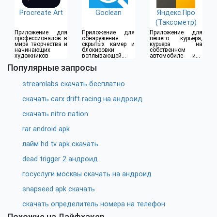
Procreate Art
Goclean
Яндекс.Про
(Таксометр)
Приложение для
Приложение для
Приложение для
профессионалов в
обнаружения
пешего курьера,
мире творчества и
скрытых камер и
курьера на
начинающих
блокировки
собственном
художников
всплывающей
автомобиле или
рекламы
водителя такси
Популярные запросы
streamlabs скачать бесплатно
скачать carx drift racing на андроид
скачать nitro nation
rar android apk
лайм hd tv apk скачать
dead trigger 2 андроид
госуслуги москвы скачать на андроид
snapseed apk скачать
скачать определитель номера на телефон
Похожие на Лайфхакер