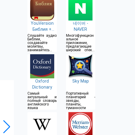
YouVersion
네이버 -
Библия +
NAVER
Аудио
Слушайте аудио
Многофункцион
Библии,
альное
создавайте
приложение,
молитвы,
предлагающее
занимайтесь с
широкий спектр
друзьями
сервисов и
возможностей
Oxford
Sky Map
Dictionary
Самый
Портативный
актуальный и
планетарий -
полный словарь
звезды,
английского
планеты,
языка
туманности