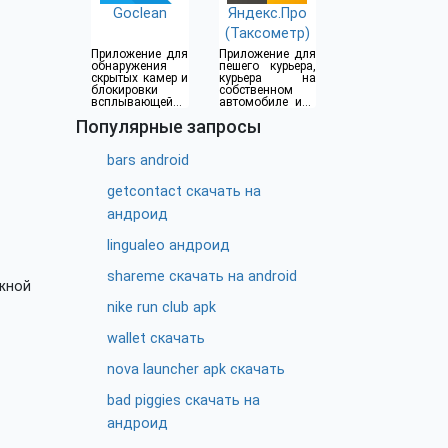
Goclean
Яндекс.Про
(Таксометр)
Приложение для
Приложение для
обнаружения
пешего курьера,
скрытых камер и
курьера на
блокировки
собственном
всплывающей
автомобиле или
рекламы
водителя такси
Популярные запросы
bars android
getcontact скачать на
андроид
lingualeo андроид
shareme скачать на android
жной
nike run club apk
wallet скачать
nova launcher apk скачать
bad piggies скачать на
андроид