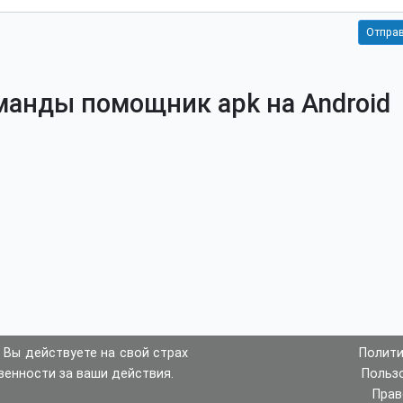
манды помощник apk на Android
 Вы действуете на свой страх
Полити
венности за ваши действия.
Польз
Прав