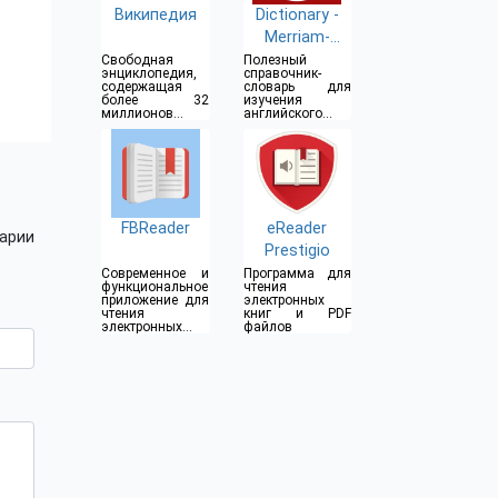
Википедия
Dictionary -
Merriam-
Webster
Свободная
Полезный
энциклопедия,
справочник-
содержащая
словарь для
более 32
изучения
миллионов
английского
статей
языка
FBReader
eReader
арии
Prestigio
Современное и
Программа для
функциональное
чтения
приложение для
электронных
чтения
книг и PDF
электронных
файлов
книг