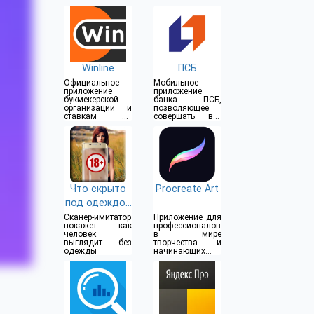
Winline
ПСБ
Официальное
Мобильное
приложение
приложение
букмекерской
банка ПСБ,
организации и
позволяющее
ставкам на
совершать все
спорт
операции прямо
из дома
Что скрыто
Procreate Art
под одеждой
(18+)
Сканер-имитатор
Приложение для
покажет как
профессионалов
человек
в мире
выглядит без
творчества и
одежды
начинающих
художников