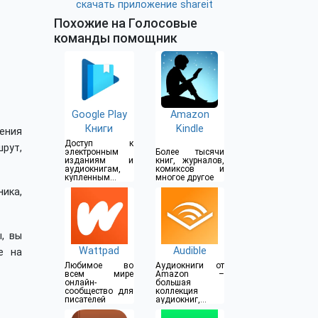
скачать приложение shareit
Похожие на Голосовые
команды помощник
Google Play
Amazon
Книги
Kindle
ения
Доступ к
рут,
электронным
Более тысячи
изданиям и
книг, журналов,
аудиокнигам,
комиксов и
купленным в
многое другое
Google Play
ика,
, вы
Wattpad
Audible
е на
Любимое во
Аудиокниги от
всем мире
Amazon –
онлайн-
большая
сообщество для
коллекция
писателей
аудиокниг,
подкастов,
аудиошоу