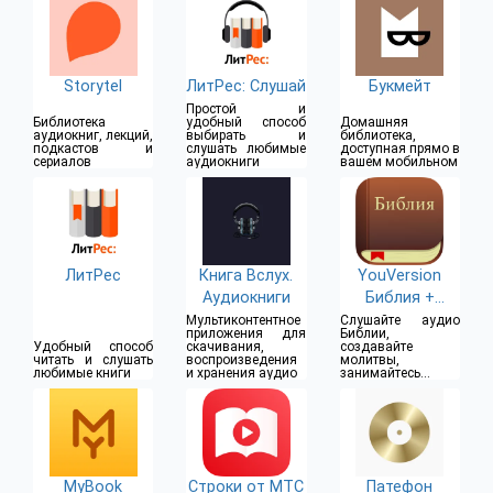
Storytel
ЛитРес: Слушай
Букмейт
Простой и
Библиотека
удобный способ
Домашняя
аудиокниг, лекций,
выбирать и
библиотека,
подкастов и
слушать любимые
доступная прямо в
сериалов
аудиокниги
вашем мобильном
ЛитРес
Книга Вслух.
YouVersion
Аудиокниги
Библия +
Аудио
Мультиконтентное
Слушайте аудио
приложения для
Библии,
Удобный способ
скачивания,
создавайте
читать и слушать
воспроизведения
молитвы,
любимые книги
и хранения аудио
занимайтесь с
друзьями
MyBook
Строки от МТС
Патефон