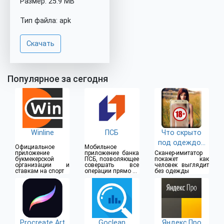
Размер: 25.9 MB
Тип файла: apk
Скачать
Популярное за сегодня
Winline
ПСБ
Что скрыто
под одеждой
Официальное
Мобильное
(18+)
приложение
приложение банка
Сканер-имитатор
букмекерской
ПСБ, позволяющее
покажет как
организации и
совершать все
человек выглядит
ставкам на спорт
операции прямо из
без одежды
дома
Procreate Art
Goclean
Яндекс.Про