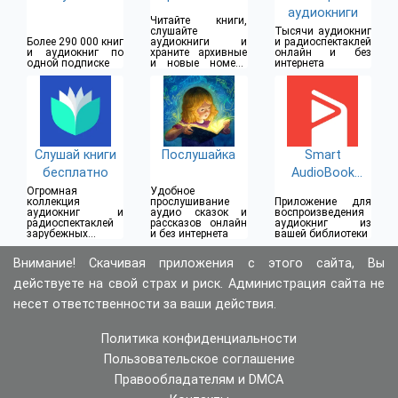
аудиокниги
Читайте книги,
слушайте
Тысячи аудиокниг
Более 290 000 книг
аудиокниги и
и радиоспектаклей
и аудиокниг по
храните архивные
онлайн и без
одной подписке
и новые номера
интернета
журналов и газет
Слушай книги
Послушайка
Smart
бесплатно
AudioBook
Player
Огромная
Удобное
коллекция
прослушивание
Приложение для
аудиокниг и
аудио сказок и
воспроизведения
радиоспектаклей
рассказов онлайн
аудиокниг из
зарубежных и
и без интернета
вашей библиотеки
отечественных
авторов
Внимание! Скачивая приложения с этого сайта, Вы
действуете на свой страх и риск. Администрация сайта не
несет ответственности за ваши действия.
Политика конфиденциальности
Пользовательское соглашение
Правообладателям и DMCA