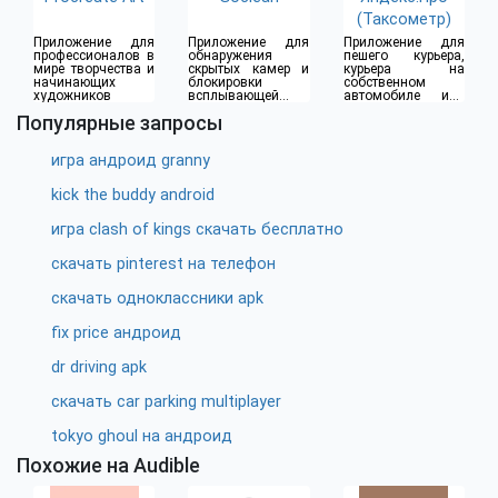
(Таксометр)
Приложение для
Приложение для
Приложение для
профессионалов в
обнаружения
пешего курьера,
мире творчества и
скрытых камер и
курьера на
начинающих
блокировки
собственном
художников
всплывающей
автомобиле или
рекламы
водителя такси
Популярные запросы
игра андроид granny
kick the buddy android
игра clash of kings скачать бесплатно
скачать pinterest на телефон
скачать одноклассники apk
fix price андроид
dr driving apk
скачать car parking multiplayer
tokyo ghoul на андроид
Похожие на Audible