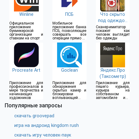
Winline
ПСБ
Что скрыто
под одеждой
Официальное
Мобильное
(18+)
приложение
приложение банка
Сканер-имитатор
букмекерской
ПСБ, позволяющее
покажет как
организации и
совершать все
человек выглядит
ставкам на спорт
операции прямо из
без одежды
дома
Procreate Art
Goclean
Яндекс.Про
(Таксометр)
Приложение для
Приложение для
Приложение для
профессионалов в
обнаружения
пешего курьера,
мире творчества и
скрытых камер и
курьера на
начинающих
блокировки
собственном
художников
всплывающей
автомобиле или
рекламы
водителя такси
Популярные запросы
скачать groovepad
игра на андроид kingdom rush
скачать игру человек-паук