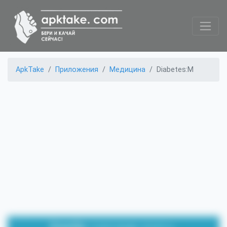
ApkTake
Приложения
Медицина
Diabetes:M