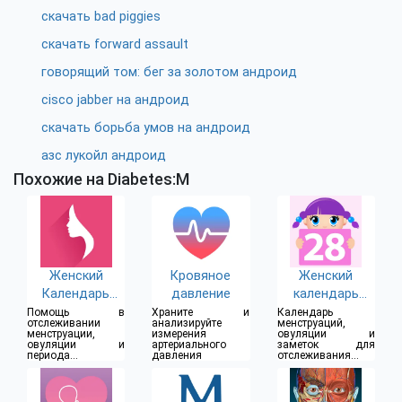
скачать bad piggies
скачать forward assault
говорящий том: бег за золотом андроид
cisco jabber на андроид
скачать борьба умов на андроид
азс лукойл андроид
Похожие на Diabetes:M
Женский
Кровяное
Женский
Календарь
давление
календарь
Месячных
месячных
Помощь в
Храните и
Календарь
отслеживании
анализируйте
менструаций,
менструации,
измерения
овуляции и
овуляции и
артериального
заметок для
периода
давления
отслеживания
фертильных дней
месячных циклов