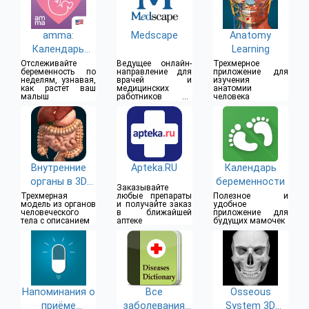
amma:
Medscape
Anatomy
Календарь
Learning
беременности
Отслеживайте
Ведущее онлайн-
Трехмерное
беременность по
направление для
приложение для
неделям, узнавая,
врачей и
изучения
как растет ваш
медицинских
анатомии
малыш
работников во
человека
всем мире
Внутренние
Apteka.RU
Календарь
органы в 3D
беременности
Заказывайте
(анатомия)
Трехмерная
любые препараты
Полезное и
модель из органов
и получайте заказ
удобное
человеческого
в ближайшей
приложение для
тела с описанием
аптеке
будущих мамочек
Напоминания о
Все
Osseous
приёме
заболевания
System 3D