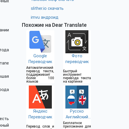
нных
slither.io скачать
imvu андроид
Похожие на Dear Translate
ании
тода
Google
Фото
Переводчик
переводчик
тапе
Автоматический
перевод текста,
Быстрый
поддерживает
инструмент
ошая
более 100
перевода текста
языков
на картинке
рода
Яндекс
Русско
Переводчик
Английский
есть
Переводчик
Бесплатное
жный
Перевод слов и
приложение для