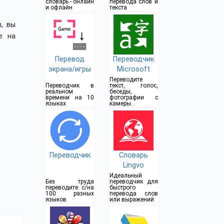
словарь - онлайн
перевода слов и
и офлайн
текста
, вы
е на
Перевод
Переводчик
экрана/игры
Microsoft
Переводите
Переводчик в
текст, голос,
реальном
беседы,
времени на 10
фотографии с
языках
камеры и
скриншоты
Переводчик
Словарь
Lingvo
Идеальный
Без труда
переводчик для
переводите с/на
быстрого
100 разных
перевода слов
языков
или выражений