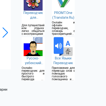
Переводчик
PROMT.One
для
(Translate.Ru)
разговоров
Онлайн и
Для путешествий
офлайн
или отдыха:
переводчик,
легко общаться
словарь с
с иностранцами
транскрипцией и
разговорники
Русско-
Все Языки
узбекский
Переводчик
переводчик
Онлайн-
Приложение для
переводчик для
перевода слов с
простого и
помощью
быстрого
голосового
перевода на
помощника или
узбекский/
сканирования
русский язык
арии