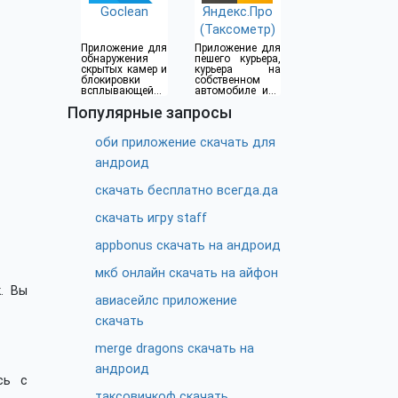
Goclean
Яндекс.Про
(Таксометр)
Приложение для
Приложение для
обнаружения
пешего курьера,
скрытых камер и
курьера на
блокировки
собственном
всплывающей
автомобиле или
рекламы
водителя такси
Популярные запросы
оби приложение скачать для
андроид
скачать бесплатно всегда.да
скачать игру staff
appbonus скачать на андроид
мкб онлайн скачать на айфон
. Вы
авиасейлс приложение
скачать
merge dragons скачать на
андроид
сь с
таксовичкоф скачать