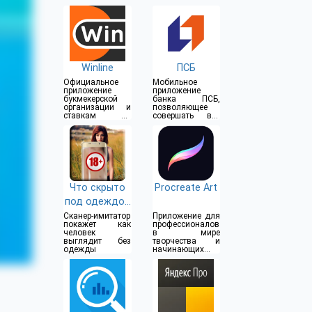
Winline
ПСБ
Официальное
Мобильное
приложение
приложение
букмекерской
банка ПСБ,
организации и
позволяющее
ставкам на
совершать все
спорт
операции прямо
из дома
Что скрыто
Procreate Art
под одеждой
(18+)
Сканер-имитатор
Приложение для
покажет как
профессионалов
человек
в мире
выглядит без
творчества и
одежды
начинающих
художников