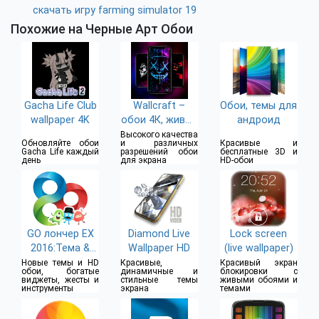
скачать игру farming simulator 19
Похожие на Черные Арт Обои
Gacha Life Club
Wallcraft –
Обои, темы для
wallpaper 4K
обои 4К, живые
андроид
HD
Высокого качества
Обновляйте обои
и различных
Красивые и
Gacha Life каждый
разрешений обои
бесплатные 3D и
день
для экрана
HD-обои
GO лончер EX
Diamond Live
Lock screen
2016:Тема &
Wallpaper HD
(live wallpaper)
Обои
Новые темы и HD
Красивые,
Красивый экран
обои, богатые
динамичные и
блокировки с
виджеты, жесты и
стильные темы
живыми обоями и
инструменты
экрана
темами