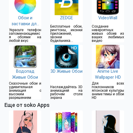
Обои и
ZEDGE
VideoWall
заставки для
Бесплатные обои,
Создание
меня
Украсьте телефон
рингтоны, иконки
невероятных
запоминающимис
приложений,
живых обоев из
я обоями на
звонки
ваших любимых
любой вкус
будильника и
видео
уведомлений
Водопад
3D Живые Обои
Anime Live
Живые Обои
Wallpaper HD
Сказочные обои и
Для всех
удивительная
Наслаждайтесь 3D
поклонников
анимация с
анимацией на
японской культуры
высоким
рабочем столе
аниме темы и обои
разрешением
экрана
HD
Еще от soko Apps