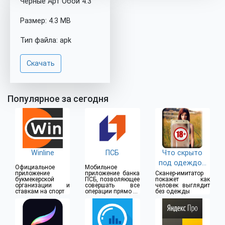
Черные Арт Обои 4.3
Размер: 4.3 MB
Тип файла: apk
Скачать
Популярное за сегодня
Winline
ПСБ
Что скрыто
под одеждой
Официальное
Мобильное
(18+)
приложение
приложение банка
Сканер-имитатор
букмекерской
ПСБ, позволяющее
покажет как
организации и
совершать все
человек выглядит
ставкам на спорт
операции прямо из
без одежды
дома