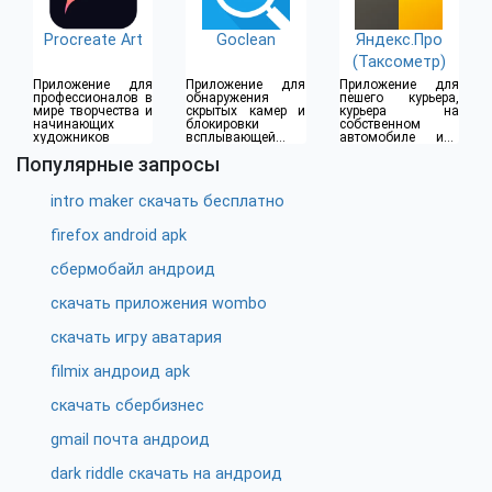
Procreate Art
Goclean
Яндекс.Про
(Таксометр)
Приложение для
Приложение для
Приложение для
профессионалов в
обнаружения
пешего курьера,
мире творчества и
скрытых камер и
курьера на
начинающих
блокировки
собственном
художников
всплывающей
автомобиле или
рекламы
водителя такси
Популярные запросы
intro maker скачать бесплатно
firefox android apk
сбермобайл андроид
скачать приложения wombo
скачать игру аватария
filmix андроид apk
скачать сбербизнес
gmail почта андроид
dark riddle скачать на андроид