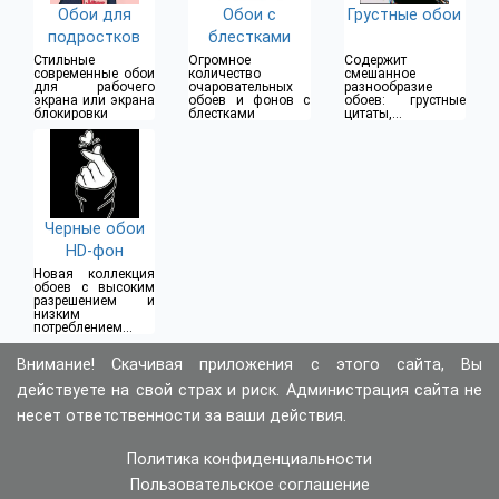
Обои для
Обои с
Грустные обои
подростков
блестками
Стильные
Огромное
Содержит
современные обои
количество
смешанное
для рабочего
очаровательных
разнообразие
экрана или экрана
обоев и фонов с
обоев: грустные
блокировки
блестками
цитаты,
несчастные и
одинокие обои
Черные обои
HD-фон
Новая коллекция
обоев с высоким
разрешением и
низким
потреблением
батареи
Внимание! Скачивая приложения с этого сайта, Вы
действуете на свой страх и риск. Администрация сайта не
несет ответственности за ваши действия.
Политика конфиденциальности
Пользовательское соглашение