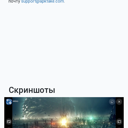
почту
support@apktake.com
.
Скриншоты