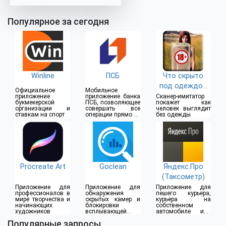
Популярное за сегодня
Winline
ПСБ
Что скрыто
под одеждой
Официальное
Мобильное
(18+)
приложение
приложение банка
Сканер-имитатор
букмекерской
ПСБ, позволяющее
покажет как
организации и
совершать все
человек выглядит
ставкам на спорт
операции прямо из
без одежды
дома
Procreate Art
Goclean
Яндекс.Про
(Таксометр)
Приложение для
Приложение для
Приложение для
профессионалов в
обнаружения
пешего курьера,
мире творчества и
скрытых камер и
курьера на
начинающих
блокировки
собственном
художников
всплывающей
автомобиле или
рекламы
водителя такси
Популярные запросы