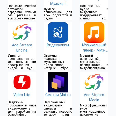
Музыка -
Повысьте качество
Полноценный
Castbox
потоковой
Лучшее
аудио и
передачи музыки
приложение для
видеоплеер
без рекламы в
всех подкастов и
поддерживает
высоком качестве
радио
файлы всех
основных
форматов
Ace Stream
Видеоклипы
Музыкальный
Engine
плеер - MP3-
плеер
Утилита,
Огромная
Мощный
предназначенная
коллекция
автономный
для возможности
музыкальных
музыкальный
проигрывания
видеоклипов,
проигрыватель и
видео и аудио
которые удобно
видеопроигрывате
контента
разделены по
ль
жанрам
Video Lite
Смотри Mail.ru
Ace Stream
Media
Надежный
Персональный
помощник в мире
видеосервис:
Многофункционал
видео-контента
фильмы и
ьное
для устройств на
сериалы, новости,
мультимедийное
базе Android
телешоу, клипы,
приложение