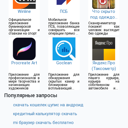
Winline
ПСБ
Что скрыто
под одеждой
Официальное
Мобильное
(18+)
приложение
приложение банка
Сканер-имитатор
букмекерской
ПСБ, позволяющее
покажет как
организации и
совершать все
человек выглядит
ставкам на спорт
операции прямо из
без одежды
дома
Procreate Art
Goclean
Яндекс.Про
(Таксометр)
Приложение для
Приложение для
Приложение для
профессионалов в
обнаружения
пешего курьера,
мире творчества и
скрытых камер и
курьера на
начинающих
блокировки
собственном
художников
всплывающей
автомобиле или
рекламы
водителя такси
Популярные запросы
скачать кошелек цупис на андроид
кредитный калькулятор скачать
mi браузер скачать бесплатно