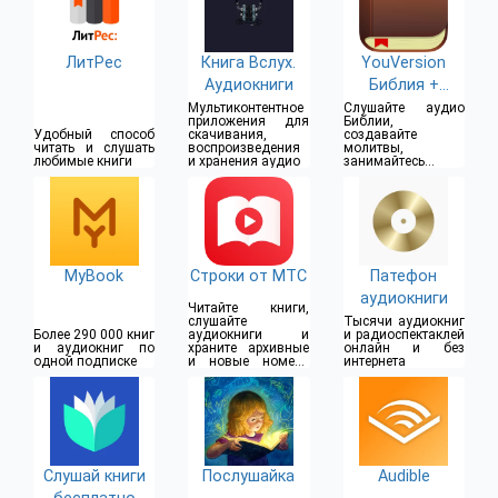
ЛитРес
Книга Вслух.
YouVersion
Аудиокниги
Библия +
Аудио
Мультиконтентное
Слушайте аудио
приложения для
Библии,
Удобный способ
скачивания,
создавайте
читать и слушать
воспроизведения
молитвы,
любимые книги
и хранения аудио
занимайтесь с
друзьями
MyBook
Строки от МТС
Патефон
аудиокниги
Читайте книги,
слушайте
Тысячи аудиокниг
Более 290 000 книг
аудиокниги и
и радиоспектаклей
и аудиокниг по
храните архивные
онлайн и без
одной подписке
и новые номера
интернета
журналов и газет
Слушай книги
Послушайка
Audible