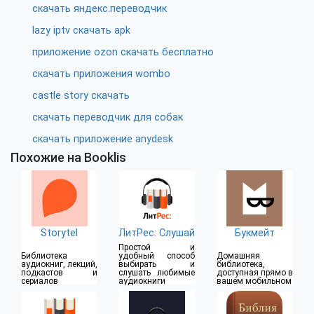
скачать яндекс.переводчик
lazy iptv скачать apk
приложение ozon скачать бесплатно
скачать приложения wombo
castle story скачать
скачать переводчик для собак
скачать приложение anydesk
Похожие на Booklis
Storytel
ЛитРес: Слушай
Букмейт
Простой и
Библиотека
удобный способ
Домашняя
аудиокниг, лекций,
выбирать и
библиотека,
подкастов и
слушать любимые
доступная прямо в
сериалов
аудиокниги
вашем мобильном