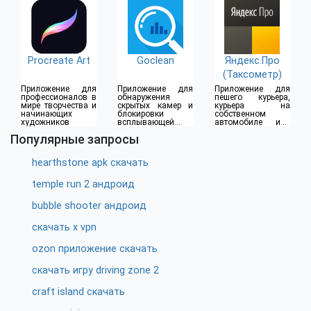
Procreate Art
Goclean
Яндекс.Про
(Таксометр)
Приложение для
Приложение для
Приложение для
профессионалов в
обнаружения
пешего курьера,
мире творчества и
скрытых камер и
курьера на
начинающих
блокировки
собственном
художников
всплывающей
автомобиле или
рекламы
водителя такси
Популярные запросы
hearthstone apk скачать
temple run 2 андроид
bubble shooter андроид
скачать x vpn
ozon приложение скачать
скачать игру driving zone 2
craft island скачать