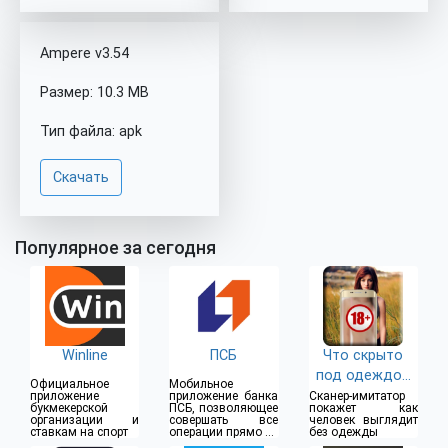
Ampere v3.54
Размер: 10.3 MB
Тип файла: apk
Скачать
Популярное за сегодня
Winline
ПСБ
Что скрыто
под одеждой
Официальное
Мобильное
(18+)
приложение
приложение банка
Сканер-имитатор
букмекерской
ПСБ, позволяющее
покажет как
организации и
совершать все
человек выглядит
ставкам на спорт
операции прямо из
без одежды
дома