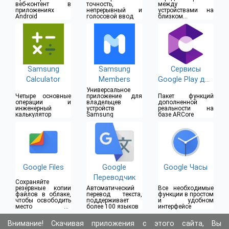
веб-контент в
точность,
между
приложениях
непрерывный и
устройствами на
Android
голосовой ввод
близком
расстоянии
Samsung
Samsung
Сервисы
Calculator
Members
Google Play для
AR
Универсальное
Четыре основные
приложение для
Пакет функций
операции и
владельцев
дополненной
инженерный
устройств
реальности на
калькулятор
Samsung
базе ARCore
Google Files
Google
Google Часы
Переводчик
Сохраняйте
резервные копии
Автоматический
Все необходимые
файлов в облаке,
перевод текста,
функции в простом
чтобы освободить
поддерживает
и удобном
место на
более 100 языков
интерфейсе
устройстве
Внимание! Скачивая приложения с этого сайта, Вы