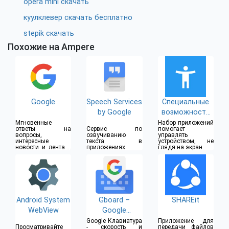
opera mini скачать
куулклевер скачать бесплатно
stepik скачать
Похожие на Ampere
Google
Speech Services
Специальные
by Google
возможности
для Android
Мгновенные
Набор приложений
ответы на
Сервис по
помогает
вопросы,
озвучиванию
управлять
интересные
текста в
устройством, не
новости и лента с
приложениях
глядя на экран
важными
обновлениями
Android System
Gboard –
SHAREit
WebView
Google
Клавиатура
Google Клавиатура
Приложение для
Просматривайте
- скорость и
передачи файлов