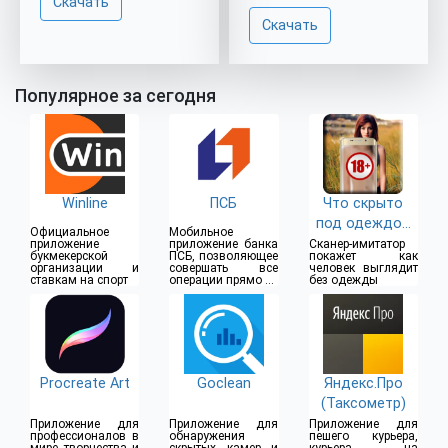
Скачать
Скачать
Популярное за сегодня
Winline
ПСБ
Что скрыто
под одеждой
Официальное
Мобильное
(18+)
приложение
приложение банка
Сканер-имитатор
букмекерской
ПСБ, позволяющее
покажет как
организации и
совершать все
человек выглядит
ставкам на спорт
операции прямо из
без одежды
дома
Procreate Art
Goclean
Яндекс.Про
(Таксометр)
Приложение для
Приложение для
Приложение для
профессионалов в
обнаружения
пешего курьера,