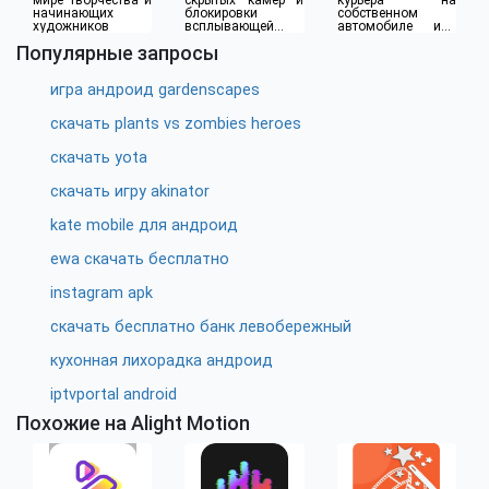
мире творчества и
скрытых камер и
курьера на
начинающих
блокировки
собственном
художников
всплывающей
автомобиле или
рекламы
водителя такси
Популярные запросы
игра андроид gardenscapes
скачать plants vs zombies heroes
скачать yota
скачать игру akinator
kate mobile для андроид
ewa скачать бесплатно
instagram apk
скачать бесплатно банк левобережный
кухонная лихорадка андроид
iptvportal android
Похожие на Alight Motion