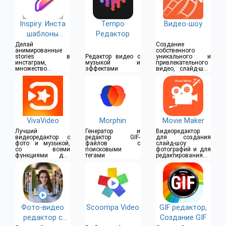
Inspiry: Инста
Tempo
Видео-шоу
шаблоны
Редактор
stories
Делай
Создание
анимированные
собственного
stories в
Редактор видео с
уникального и
инстаграм,
музыкой и
привлекательного
множество
эффектами
видео, слайд-шоу,
фильтров и
видеоблога
шаблонов
VivaVideo
Morphin
Movie Maker
Лучший
Генератор и
Видеоредактор
видеоредактор с
редактор GIF-
для создания
фото и музыкой,
файлов с
слайд-шоу
со всеми
поисковыми
фотографий и для
функциями для
тегами
редактирования
монтаж видео
фильмов
Фото-видео
Scoompa Video
GIF редактор,
редактор с
Создание GIF