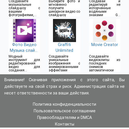
песней
Создавайте
Выберите фото и
Создавай и
музыкальные
мгновенно
редактируй не
слайд-шоу с
получите
испорченные
вашими
шикарное видео со
водяными
фотографиями,
слайд-шоу
знаками GIF
музыкой и
анимации
анимацией
Фото Видео
Graffiti
Movie Creator
Музыка слайд-
Unlimited
шоу
Модный
Создавайте
Создавайте
инструмент для
уникальные
видеоклипы из
редактирования
изображения с
последних
видео для
анимированными
снимков
создания
эффектами
автоматически
невероятных
слайд-шоу
Внимание! Скачивая приложения с этого сайта, Вы
действуете на свой страх и риск. Администрация сайта не
несет ответственности за ваши действия.
Политика конфиденциальности
Пользовательское соглашение
Правообладателям и DMCA
Контакты