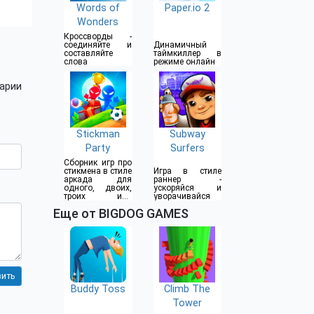
Words of
Paper.io 2
Wonders
Кроссворды -
соединяйте и
Динамичный
составляйте
таймкиллер в
слова
режиме онлайн
арии
Stickman
Subway
Party
Surfers
Сборник игр про
стикмена в стиле
Игра в стиле
аркада для
раннер -
одного, двоих,
ускоряйся и
троих или
уворачивайся
четверых
Еще от BIGDOG GAMES
игроков
Buddy Toss
Climb The
Tower