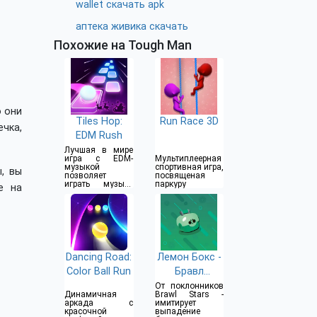
wallet скачать apk
аптека живика скачать
Похожие на Tough Man
о они
Tiles Hop:
Run Race 3D
чка,
EDM Rush
Лучшая в мире
игра с EDM-
Мультиплеерная
музыкой
спортивная игра,
, вы
позволяет
посвященая
играть музыку
паркуру
е на
различных
стилей
Dancing Road:
Лемон Бокс -
Color Ball Run
Бравл
Симулятор
От поклонников
Динамичная
Brawl Stars -
аркада с
имитирует
красочной
выпадение