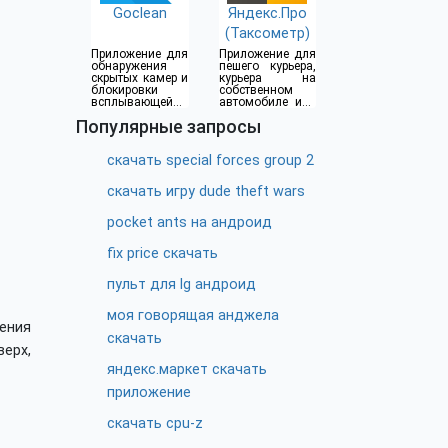
Goclean
Яндекс.Про
(Таксометр)
Приложение для
Приложение для
обнаружения
пешего курьера,
скрытых камер и
курьера на
блокировки
собственном
всплывающей
автомобиле или
рекламы
водителя такси
Популярные запросы
скачать special forces group 2
скачать игру dude theft wars
pocket ants на андроид
fix price скачать
пульт для lg андроид
моя говорящая анджела
ения
скачать
верх,
яндекс.маркет скачать
приложение
скачать cpu-z