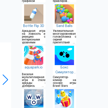
графикой
бравлеров и
прочего
Bottle Flip 3D
Sand Balls
Аркадная игра
Увлекательная
на ловкость и
многоуровневая
реакцию с
головоломка с
интересными
серией
уровнями
препятствий на
пути
aquapark.io
Бокс
Симулятор
Веселая
для Brawl
мультиплеерная
Симулятор-
игра в стиле
кликер на
Stars
аркады -
основе игры
доберись до
Brawl Stars
конца водной
горки