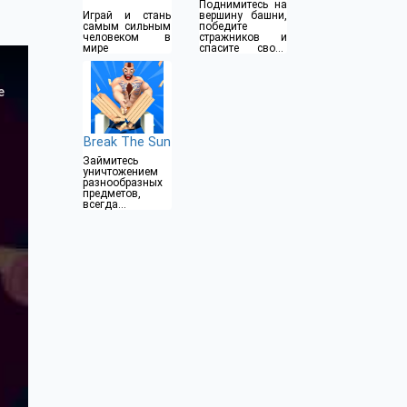
Поднимитесь на
Играй и стань
вершину башни,
самым сильным
победите
человеком в
стражников и
мире
спасите своих
напарников
Break The Sun
Займитесь
уничтожением
разнообразных
предметов,
всегда
прокачивайте
собственного
героя