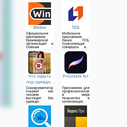
Winline
ПСБ
Официальное
Мобильное
приложение
приложение
букмекерской
банка ПСБ,
организации и
позволяющее
ставкам на
совершать все
спорт
операции прямо
из дома
Что скрыто
Procreate Art
под одеждой
(18+)
Сканер-имитатор
Приложение для
покажет как
профессионалов
человек
в мире
выглядит без
творчества и
одежды
начинающих
художников