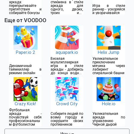
аркада:
стикмена в стиле
перепрыгивайте
аркада для
Игра в стиле
препятствия и
одного, двоих,
раннер - ускоряйся
собирайте бонусы
троих или
и уворачивайся
четверых игроков
Еще от VOODOO
Paper.io 2
aquapark.io
Helix Jump
Веселая
Увлекательное
мультиплеерная
приключение
Динамичный
игра в стиле
мячика через
таймкиллер в
аркады - доберись
лабиринт
режиме онлайн
до конца водной
спиральной башни
горки
Crazy Kick!
Crowd City
Hole.io
Футбольная
аркада -
Соберите людей по
Увлекательная
почувствуй себя
всему городу и
аркада по
профессиональны
сокрушите своих
управлению
м футболистом
противников
Черной дырой