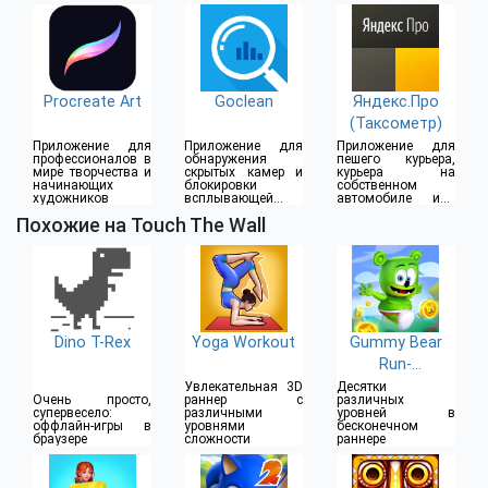
дома
Procreate Art
Goclean
Яндекс.Про
(Таксометр)
Приложение для
Приложение для
Приложение для
профессионалов в
обнаружения
пешего курьера,
мире творчества и
скрытых камер и
курьера на
начинающих
блокировки
собственном
художников
всплывающей
автомобиле или
рекламы
водителя такси
Похожие на Touch The Wall
Dino T-Rex
Yoga Workout
Gummy Bear
Run-
бесконечный
Увлекательная 3D
Десятки
Очень просто,
раннер с
различных
бег
супервесело:
различными
уровней в
оффлайн-игры в
уровнями
бесконечном
браузере
сложности
раннере