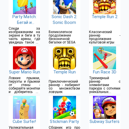
Party Match:
Sonic Dash 2:
Temple Run 2
Бегай и
Sonic Boom
Соединяй
Следи за
изображением на
Великолепное
Классический
экране и беги в ту
продолжение
раннер -
часть арены, где
бесконечной
продолжение
увидишь такое же
бегалки от SEGA
культовой игры
изображение
Super Mario Run
Temple Run
Fun Race 3D
Ловкие прыжки,
Трехмерный
пируэты и прыжки
Приключенческий
раннер с
от стены -
раннер - лабиринт
элементами
собирайте монетки
со множеством
паркура с сотнями
и доберитесь до
ловушек
уникальных
финального флага
уровней
Cube Surfer!
Stickman Party
Subway Surfers
Увлекательная
Сборник игр про