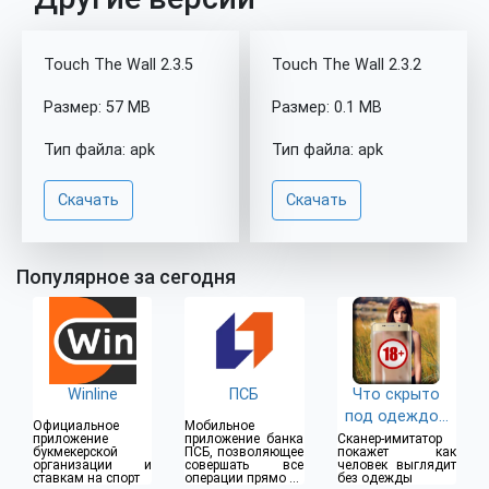
Touch The Wall 2.3.5
Touch The Wall 2.3.2
Размер: 57 MB
Размер: 0.1 MB
Тип файла: apk
Тип файла: apk
Скачать
Скачать
Популярное за сегодня
Winline
ПСБ
Что скрыто
под одеждой
Официальное
Мобильное
(18+)
приложение
приложение банка
Сканер-имитатор
букмекерской
ПСБ, позволяющее
покажет как
организации и
совершать все
человек выглядит
ставкам на спорт
операции прямо из
без одежды