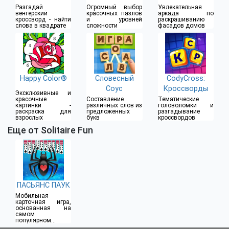
Разгадай
Огромный выбор
Увлекательная
венгерский
красочных пазлов
аркада по
кроссворд - найти
и уровней
раскрашиванию
слова в квадрате
сложности
фасадов домов
Happy Color®
Словесный
CodyCross:
Соус
Кроссворды
Эксклюзивные и
красочные
Составление
Тематические
картинки -
различных слов из
головоломки и
раскраска для
предложенных
разгадывание
взрослых
букв
кроссвордов
Еще от Solitaire Fun
ПАСЬЯНС ПАУК
Мобильная
карточная игра,
основанная на
самом
популярном и
классическом