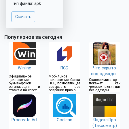
Тип файла: apk
Скачать
Популярное за сегодня
Winline
ПСБ
Что скрыто
под одеждой
Официальное
Мобильное
(18+)
приложение
приложение банка
Сканер-имитатор
букмекерской
ПСБ, позволяющее
покажет как
организации и
совершать все
человек выглядит
ставкам на спорт
операции прямо из
без одежды
дома
Procreate Art
Goclean
Яндекс.Про
(Таксометр)