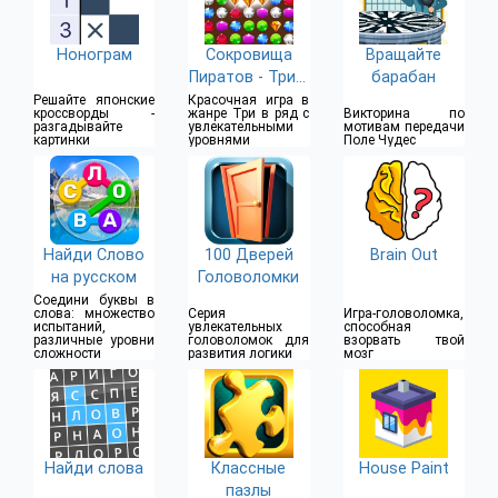
Нонограм
Сокровища
Вращайте
Пиратов - Три в
барабан
Ряд
Решайте японские
Красочная игра в
кроссворды -
жанре Три в ряд с
Викторина по
разгадывайте
увлекательными
мотивам передачи
картинки
уровнями
Поле Чудес
Найди Слово
100 Дверей
Brain Out
на русском
Головоломки
Соедини буквы в
слова: множество
Серия
Игра-головоломка,
испытаний,
увлекательных
способная
различные уровни
головоломок для
взорвать твой
сложности
развития логики
мозг
Найди слова
Классные
House Paint
пазлы