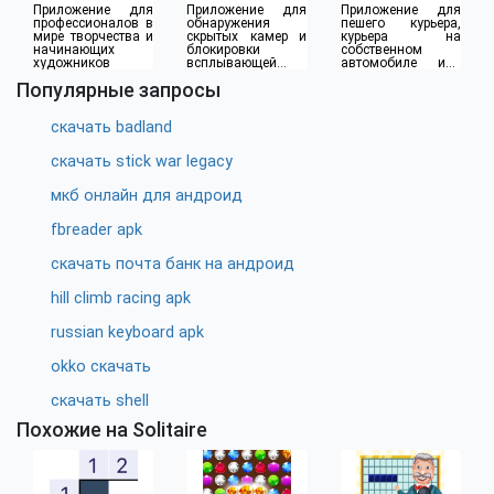
Приложение для
Приложение для
Приложение для
профессионалов в
обнаружения
пешего курьера,
мире творчества и
скрытых камер и
курьера на
начинающих
блокировки
собственном
художников
всплывающей
автомобиле или
рекламы
водителя такси
Популярные запросы
скачать badland
скачать stick war legacy
мкб онлайн для андроид
fbreader apk
скачать почта банк на андроид
hill climb racing apk
russian keyboard apk
okko скачать
скачать shell
Похожие на Solitaire