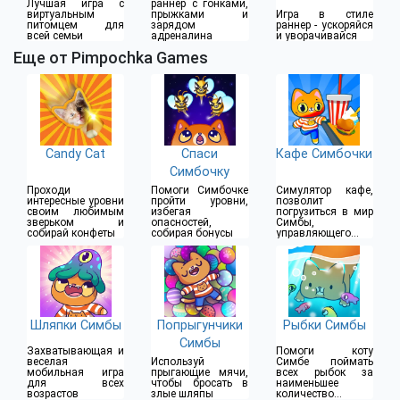
Лучшая игра с
раннер с гонками,
виртуальным
прыжками и
Игра в стиле
питомцем для
зарядом
раннер - ускоряйся
всей семьи
адреналина
и уворачивайся
Еще от Pimpochka Games
Candy Cat
Спаси
Кафе Симбочки
Симбочку
Проходи
Помоги Симбочке
Симулятор кафе,
интересные уровни
пройти уровни,
позволит
своим любимым
избегая
погрузиться в мир
зверьком и
опасностей,
Симбы,
собирай конфеты
собирая бонусы
управляющего
небольшим кафе
Шляпки Симбы
Попрыгунчики
Рыбки Симбы
Симбы
Захватывающая и
Помоги коту
веселая
Используй
Симбе поймать
мобильная игра
прыгающие мячи,
всех рыбок за
для всех
чтобы бросать в
наименьшее
возрастов
злые шляпы
количество