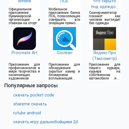
Winline
ПСБ
Что скрыто
под одеждой
Официальное
Мобильное
(18+)
приложение
приложение банка
Сканер-имитатор
букмекерской
ПСБ, позволяющее
покажет как
организации и
совершать все
человек выглядит
ставкам на спорт
операции прямо из
без одежды
дома
Procreate Art
Goclean
Яндекс.Про
(Таксометр)
Приложение для
Приложение для
Приложение для
профессионалов в
обнаружения
пешего курьера,
мире творчества и
скрытых камер и
курьера на
начинающих
блокировки
собственном
художников
всплывающей
автомобиле или
рекламы
водителя такси
Популярные запросы
скачать pocket code
shareme скачать
rutube android
скачать игру дальнобойщики 2d