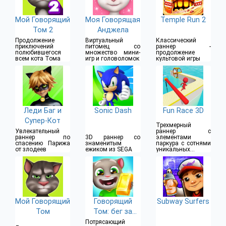
Мой Говорящий
Моя Говорящая
Temple Run 2
Том 2
Анджела
Продолжение
Виртуальный
Классический
приключений
питомец со
раннер -
полюбившегося
множество мини-
продолжение
всем кота Тома
игр и головоломок
культовой игры
Леди Баг и
Sonic Dash
Fun Race 3D
Супер-Кот
Трехмерный
Увлекательный
раннер с
раннер по
3D раннер со
элементами
спасению Парижа
знаменитым
паркура с сотнями
от злодеев
ежиком из SEGA
уникальных
уровней
Мой Говорящий
Говорящий
Subway Surfers
Том
Том: бег за
золотом
Потрясающий