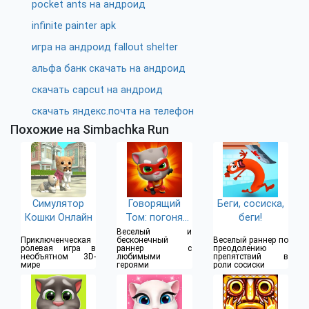
pocket ants на андроид
infinite painter apk
игра на андроид fallout shelter
альфа банк скачать на андроид
скачать capcut на андроид
скачать яндекс.почта на телефон
Похожие на Simbachka Run
Симулятор
Говорящий
Беги, сосиска,
Кошки Онлайн
Том: погоня
беги!
героев
Веселый и
Приключенческая
бесконечный
Веселый раннер по
ролевая игра в
раннер с
преодолению
необъятном 3D-
любимыми
препятствий в
мире
героями
роли сосиски