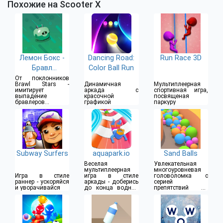
Похожие на Scooter X
Лемон Бокс -
Dancing Road:
Run Race 3D
Бравл
Color Ball Run
Симулятор
От поклонников
Brawl Stars -
Динамичная
Мультиплеерная
имитирует
аркада с
спортивная игра,
выпадение
красочной
посвященая
бравлеров и
графикой
паркуру
прочего
Subway Surfers
aquapark.io
Sand Balls
Веселая
Увлекательная
мультиплеерная
многоуровневая
Игра в стиле
игра в стиле
головоломка с
раннер - ускоряйся
аркады - доберись
серией
и уворачивайся
до конца водной
препятствий на
горки
пути