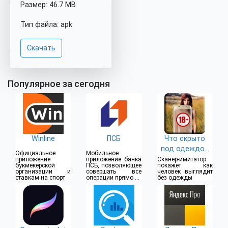
Размер: 46.7 MB
Тип файла: apk
Скачать
Популярное за сегодня
Winline
ПСБ
Что скрыто
под одеждой
Официальное
Мобильное
(18+)
приложение
приложение банка
Сканер-имитатор
букмекерской
ПСБ, позволяющее
покажет как
организации и
совершать все
человек выглядит
ставкам на спорт
операции прямо из
без одежды
дома