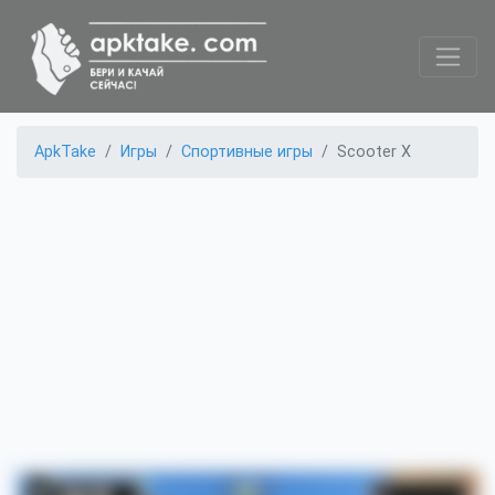
ApkTake
Игры
Спортивные игры
Scooter X