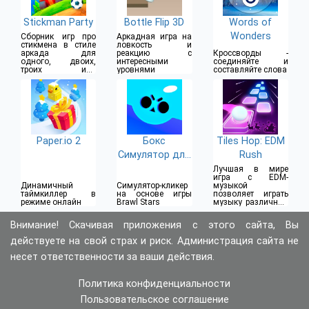
Stickman Party
Bottle Flip 3D
Words of
Wonders
Сборник игр про
Аркадная игра на
стикмена в стиле
ловкость и
аркада для
реакцию с
Кроссворды -
одного, двоих,
интересными
соединяйте и
троих или
уровнями
составляйте слова
четверых игроков
Paper.io 2
Бокс
Tiles Hop: EDM
Симулятор для
Rush
Brawl Stars
Лучшая в мире
игра с EDM-
Динамичный
Симулятор-кликер
музыкой
таймкиллер в
на основе игры
позволяет играть
режиме онлайн
Brawl Stars
музыку различных
стилей
Внимание! Скачивая приложения с этого сайта, Вы
действуете на свой страх и риск. Администрация сайта не
несет ответственности за ваши действия.
Политика конфиденциальности
Пользовательское соглашение